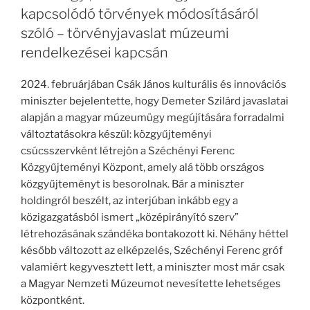
kapcsolódó törvények módosításáról
szóló – törvényjavaslat múzeumi
rendelkezései kapcsán
2024. februárjában Csák János kulturális és innovációs
miniszter bejelentette, hogy Demeter Szilárd javaslatai
alapján a magyar múzeumügy megújítására forradalmi
változtatásokra készül: közgyűjteményi
csúcsszervként létrejön a Széchényi Ferenc
Közgyűjteményi Központ, amely alá több országos
közgyűjteményt is besorolnak. Bár a miniszter
holdingról beszélt, az interjúban inkább egy a
közigazgatásból ismert „középirányító szerv”
létrehozásának szándéka bontakozott ki. Néhány héttel
később változott az elképzelés, Széchényi Ferenc gróf
valamiért kegyvesztett lett, a miniszter most már csak
a Magyar Nemzeti Múzeumot nevesítette lehetséges
központként.