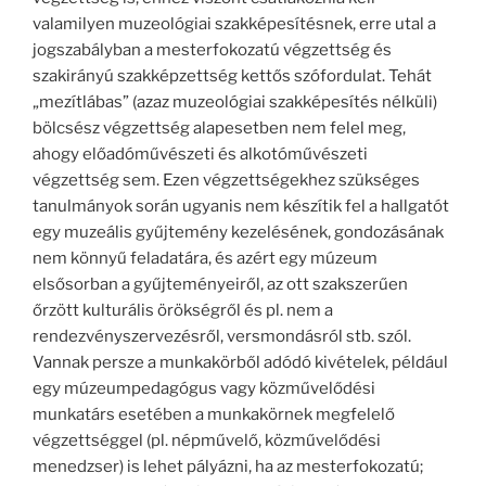
valamilyen muzeológiai szakképesítésnek, erre utal a
jogszabályban a mesterfokozatú végzettség és
szakirányú szakképzettség kettős szófordulat. Tehát
„mezítlábas” (azaz muzeológiai szakképesítés nélküli)
bölcsész végzettség alapesetben nem felel meg,
ahogy előadóművészeti és alkotóművészeti
végzettség sem. Ezen végzettségekhez szükséges
tanulmányok során ugyanis nem készítik fel a hallgatót
egy muzeális gyűjtemény kezelésének, gondozásának
nem könnyű feladatára, és azért egy múzeum
elsősorban a gyűjteményeiről, az ott szakszerűen
őrzött kulturális örökségről és pl. nem a
rendezvényszervezésről, versmondásról stb. szól.
Vannak persze a munkakörből adódó kivételek, például
egy múzeumpedagógus vagy közművelődési
munkatárs esetében a munkakörnek megfelelő
végzettséggel (pl. népművelő, közművelődési
menedzser) is lehet pályázni, ha az mesterfokozatú;