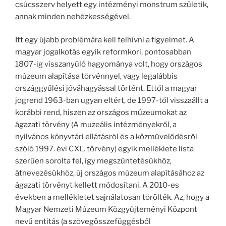
csúcsszerv helyett egy intézményi monstrum születik,
annak minden nehézkességével.
Itt egy újabb problémára kell felhívni a figyelmet. A
magyar jogalkotás egyik reformkori, pontosabban
1807-ig visszanyúló hagyománya volt, hogy országos
múzeum alapítása törvénnyel, vagy legalábbis
országgyűlési jóváhagyással történt. Ettől a magyar
jogrend 1963-ban ugyan eltért, de 1997-től visszaállt a
korábbi rend, hiszen az országos múzeumokat az
ágazati törvény (A muzeális intézményekről, a
nyilvános könyvtári ellátásról és a közművelődésről
szóló 1997. évi CXL. törvény) egyik melléklete lista
szerűen sorolta fel, így megszüntetésükhöz,
átnevezésükhöz, új országos múzeum alapításához az
ágazati törvényt kellett módosítani. A 2010-es
években a mellékletet sajnálatosan törölték. Az, hogy a
Magyar Nemzeti Múzeum Közgyűjteményi Központ
nevű entitás (a szövegösszefüggésből