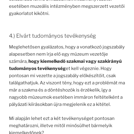
esetében muzeális intézményben megszerzett vezetői
gyakorlatot kikötni.
4.) Elvárt tudományos tevékenység
Meglehetősen gyalázatos, hogy a vonatkozó jogszabály
alapesetben nem írja elő egy múzeum vezetője
számára,
hogy kiemelkedő szakmai vagy szakirányú
tudományos tevékenység
et kell végeznie. Hogy
pontosan mi vezette a jogszabály előkészítőit, csak
találgathatjuk. Az viszont tény, hogy ezt a problémát ma
már a szakma és a döntéshozók is érzékelik, így a
nagyobb múzeumok esetében immáron feltételként a
pályázati kiírásokban újra megjelenik ez a kitétel.
Mi alapján lehet ezt a két tevékenységet pontosan
meghatározni, illetve mitől minősülhet bármelyik
kiemelkedőnek?