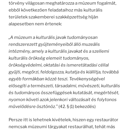
törvény világosan meghatározza a múzeum fogalmát,
ebből következően feladataihoz más kulturális
területek szakemberei szakképzettség híján
alapesetben nem értenek:
„A múzeum a kulturális javak tudományosan
rendszerezett gyűjteményeiből álló muzeális
intézmény, amely a kulturális javakat és a szellemi
kulturális örökség elemeit tudományos,
örökségvédelmi, oktatási és ismeretátadási céllal
gyűjti, megőrzi, feldolgozza, kutatja és kiállítja, továbbá
egyéb formákban közzé teszi. Tevékenységével
elősegíti a természeti, társadalmi, művészeti, kulturális
és tudományos összefüggések kutatását, megértését,
nyomon követi azok jelenkori változásait és folytonos
művelődésre ösztönöz.”
(42. § (1) bekezdés)
Persze itt is lehetnek kivételek, hiszen egy restaurátor
nemcsak múzeumi tárgyakat restaurálhat, tehát más