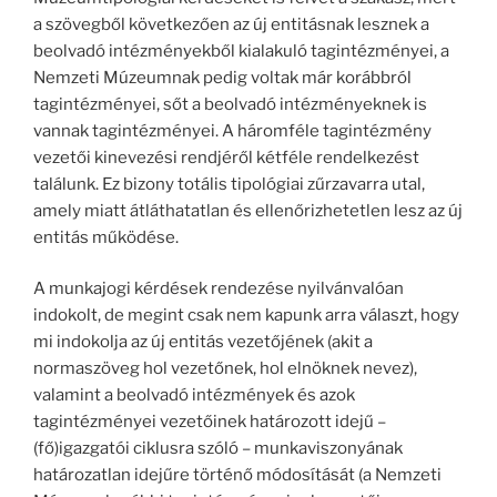
a szövegből következően az új entitásnak lesznek a
beolvadó intézményekből kialakuló tagintézményei, a
Nemzeti Múzeumnak pedig voltak már korábbról
tagintézményei, sőt a beolvadó intézményeknek is
vannak tagintézményei. A háromféle tagintézmény
vezetői kinevezési rendjéről kétféle rendelkezést
találunk. Ez bizony totális tipológiai zűrzavarra utal,
amely miatt átláthatatlan és ellenőrizhetetlen lesz az új
entitás működése.
A munkajogi kérdések rendezése nyilvánvalóan
indokolt, de megint csak nem kapunk arra választ, hogy
mi indokolja az új entitás vezetőjének (akit a
normaszöveg hol vezetőnek, hol elnöknek nevez),
valamint a beolvadó intézmények és azok
tagintézményei vezetőinek határozott idejű –
(fő)igazgatói ciklusra szóló – munkaviszonyának
határozatlan idejűre történő módosítását (a Nemzeti