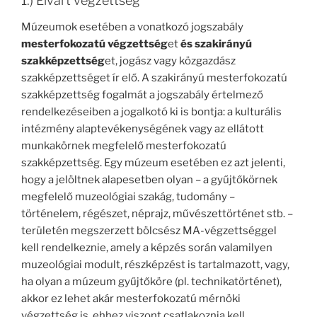
1.) Elvárt végzettség
Múzeumok esetében a vonatkozó jogszabály
mesterfokozatú végzettség
et
és
szakirányú
szakképzettség
et, jogász vagy közgazdász
szakképzettséget ír elő. A szakirányú mesterfokozatú
szakképzettség fogalmát a jogszabály értelmező
rendelkezéseiben a jogalkotó ki is bontja: a kulturális
intézmény alaptevékenységének vagy az ellátott
munkakörnek megfelelő mesterfokozatú
szakképzettség. Egy múzeum esetében ez azt jelenti,
hogy a jelöltnek alapesetben olyan – a gyűjtőkörnek
megfelelő muzeológiai szakág, tudomány –
történelem, régészet, néprajz, művészettörténet stb. –
területén megszerzett bölcsész MA-végzettséggel
kell rendelkeznie, amely a képzés során valamilyen
muzeológiai modult, részképzést is tartalmazott, vagy,
ha olyan a múzeum gyűjtőköre (pl. technikatörténet),
akkor ez lehet akár mesterfokozatú mérnöki
végzettség is, ehhez viszont csatlakoznia kell