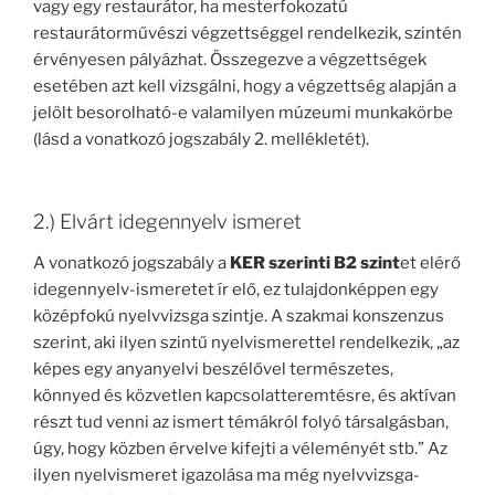
vagy egy restaurátor, ha mesterfokozatú
restaurátorművészi végzettséggel rendelkezik, szintén
érvényesen pályázhat. Összegezve a végzettségek
esetében azt kell vizsgálni, hogy a végzettség alapján a
jelölt besorolható-e valamilyen múzeumi munkakörbe
(lásd a vonatkozó jogszabály 2. mellékletét).
2.) Elvárt idegennyelv ismeret
A vonatkozó jogszabály a
KER szerinti B2 szint
et elérő
idegennyelv-ismeretet ír elő, ez tulajdonképpen egy
középfokú nyelvvizsga szintje. A szakmai konszenzus
szerint, aki ilyen szintű nyelvismerettel rendelkezik, „az
képes egy anyanyelvi beszélővel természetes,
könnyed és közvetlen kapcsolatteremtésre, és aktívan
részt tud venni az ismert témákról folyó társalgásban,
úgy, hogy közben érvelve kifejti a véleményét stb.” Az
ilyen nyelvismeret igazolása ma még nyelvvizsga-