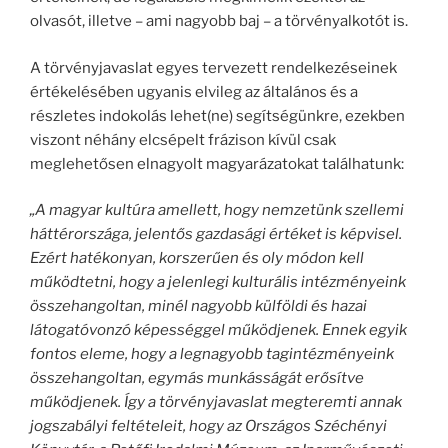
olvasót, illetve – ami nagyobb baj – a törvényalkotót is.
A törvényjavaslat egyes tervezett rendelkezéseinek
értékelésében ugyanis elvileg az általános és a
részletes indokolás lehet(ne) segítségünkre, ezekben
viszont néhány elcsépelt frázison kívül csak
meglehetősen elnagyolt magyarázatokat találhatunk:
„A magyar kultúra amellett, hogy nemzetünk szellemi
háttérországa, jelentős gazdasági értéket is képvisel.
Ezért hatékonyan, korszerűen és oly módon kell
működtetni, hogy a jelenlegi kulturális intézményeink
összehangoltan, minél nagyobb külföldi és hazai
látogatóvonzó képességgel működjenek. Ennek egyik
fontos eleme, hogy a legnagyobb tagintézményeink
összehangoltan, egymás munkásságát erősítve
működjenek. Így a törvényjavaslat megteremti annak
jogszabályi feltételeit, hogy az Országos Széchényi