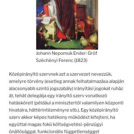
Johann Nepomuk Ender: Gróf
Széchényi Ferenc (1823)
Középirányító szervnek azt a szervezet nevezzük,
amelyre törvény (esetleg annak felhatalmazása alapján
alacsonyabb szintű jogszabály) irányítási jogokat ruház
át, tehát delegálja egy irányító szerv vonatkozó
hatásköreit (például a minisztertől valamilyen központi
hivatalra, háttérintézményre stb.). Egy középirányító
szerv akkor képes hatékony működést kifejteni, ha
egyúttal magas fokú költségvetési-pénzügyi
önállósággal, funkcionális függetlenséggel