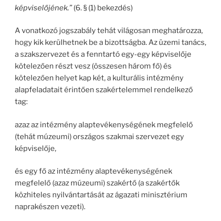
képviselőjének.”
(6. § (1) bekezdés)
A vonatkozó jogszabály tehát világosan meghatározza,
hogy kik kerülhetnek be a bizottságba. Az üzemi tanács,
a szakszervezet és a fenntartó egy-egy képviselője
kötelezően részt vesz (összesen három fő) és
kötelezően helyet kap két, a kulturális intézmény
alapfeladatait érintően szakértelemmel rendelkező
tag:
azaz az intézmény alaptevékenységének megfelelő
(tehát múzeumi) országos szakmai szervezet egy
képviselője,
és egy fő az intézmény alaptevékenységének
megfelelő (azaz múzeumi) szakértő (a szakértők
közhiteles nyilvántartását az ágazati minisztérium
naprakészen vezeti).