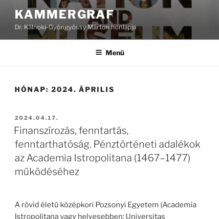
Tartalomhoz
KAMMERGRAF
Dr. Kálnoki-Gyöngyössy Márton honlapja
Menü
HÓNAP:
2024. ÁPRILIS
BEKÜLDVE:
2024.04.17.
Finanszírozás, fenntartás,
fenntarthatóság. Pénztörténeti adalékok
az Academia Istropolitana (1467–1477)
működéséhez
A rövid életű középkori Pozsonyi Egyetem (Academia
Istropolitana vagy helyesebben: Universitas