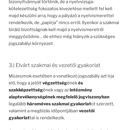
bizonyítvánnyal történik, de a nyelvvizsga-
kötelezettség fokozatos kivezetése mellett fel kell
majd készülni arra, hogy a pályázó a nyelvismerettel
rendelkezik, de „papírja” nincs erről. Ilyenkor a szakmai
bíráló bizottságnak kell majd a nyelvismeretről
meggyőződnie… de ehhez még hiányzik a szükséges
jogszabályi környezet.
3.) Elvárt szakmai és vezetői gyakorlat
Múzeumok esetében a vonatkozó jogszabály azt írja
elő, hogy a jelölt
végzettség
ének
és
szakképzettség
ének vagy az
intézmény
alaptevékenységének megfelelő jogviszonyban
legalább
hároméves szakmai gyakorlat
ot szerzett,
valamint a megbízás időpontjában
vezetői
gyakorlat
tal is rendelkezik.