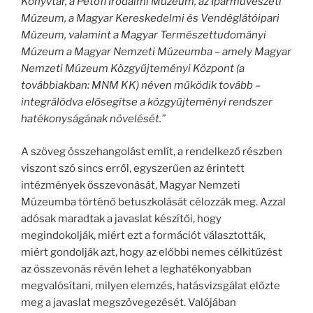
Könyvtár, a Petőfi Irodalmi Múzeum, az Iparművészeti
Múzeum, a Magyar Kereskedelmi és Vendéglátóipari
Múzeum, valamint a Magyar Természettudományi
Múzeum a Magyar Nemzeti Múzeumba – amely Magyar
Nemzeti Múzeum Közgyűjteményi Központ (a
továbbiakban: MNM KK) néven működik tovább –
integrálódva elősegítse a közgyűjteményi rendszer
hatékonyságának növelését.”
A szöveg összehangolást említ, a rendelkező részben
viszont szó sincs erről, egyszerűen az érintett
intézmények összevonását, Magyar Nemzeti
Múzeumba történő betuszkolását célozzák meg. Azzal
adósak maradtak a javaslat készítői, hogy
megindokolják, miért ezt a formációt választották,
miért gondolják azt, hogy az előbbi nemes célkitűzést
az összevonás révén lehet a leghatékonyabban
megvalósítani, milyen elemzés, hatásvizsgálat előzte
meg a javaslat megszövegezését. Valójában