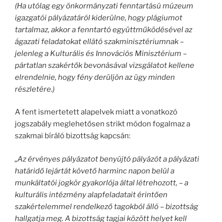
(Ha utólag egy önkormányzati fenntartású múzeum
igazgatói pályázatáról kiderülne, hogy plágiumot
tartalmaz, akkor a fenntartó együttműködésével az
ágazati feladatokat ellátó szakminisztériumnak –
jelenleg a Kulturális és Innovációs Minisztérium –
pártatlan szakértők bevonásával vizsgálatot kellene
elrendelnie, hogy fény derüljön az ügy minden
részletére.)
A fent ismertetett alapelvek miatt a vonatkozó
jogszabály meglehetősen strikt módon fogalmaz a
szakmai bíráló bizottság kapcsán:
„Az érvényes pályázatot benyújtó pályázót a pályázati
határidő lejártát követő harminc napon belül a
munkáltatói jogkör gyakorlója által létrehozott, – a
kulturális intézmény alapfeladatait érintően
szakértelemmel rendelkező tagokból álló – bizottság
hallgatja meg. A bizottság tagjai között helyet kell