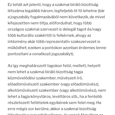
Ez tehát azt jelenti, hogy a szakmai bíráló bizottság
létszáma legalább három, legfeljebb öt fő lehetne (bár
a jogszabály fogalmazásából nem következik, de mivel
kifejezetten nem tiltja, előfordulhat, hogy több
országos szakmai szervezet is delegál tagot és/vagy
több kulturális szakértőt is felkérnek, ahogy az
intézmény akár több reprezentatív szakszervezet is
működhet; ezeken a pontokon azonban érdemes lenne
pontosítani a vonatkozó jogszabályt).
Az így meghatározott tagokon felül, mellett, helyett
nem lehet a szakmai bíráló bizottság tagja
közművelődési szakember, művészeti író,
előadóművészeti szakember (vagy előadóművész),
alkotóművészeti szakember (vagy alkotóművész), nem
lehet a tagja könyvtáros, levéltáros stb., ha a fentebb
részletezett feltételek egyikének sem felel meg. Ha
erre mégis sor kerülne, akkor a szakmai bizottság