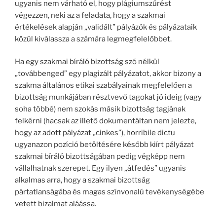
ugyanis nem várható el, hogy plágiumszűrést
végezzen, neki az a feladata, hogy a szakmai
értékelések alapján „validált” pályázók és pályázataik
közül kiválassza a számára legmegfelelőbbet.
Ha egy szakmai bíráló bizottság szó nélkül
„továbbenged” egy plagizált pályázatot, akkor bizony a
szakma általános etikai szabályainak megfelelően a
bizottság munkájában résztvevő tagokat jó ideig (vagy
soha többé) nem szokás másik bizottság tagjának
felkérni (hacsak az illető dokumentáltan nem jelezte,
hogy az adott pályázat „cinkes”), horribile dictu
ugyanazon pozíció betöltésére később kiírt pályázat
szakmai bíráló bizottságában pedig végképp nem
vállalhatnak szerepet. Egy ilyen „átfedés” ugyanis
alkalmas arra, hogy a szakmai bizottság
pártatlanságába és magas színvonalú tevékenységébe
vetett bizalmat aláássa.