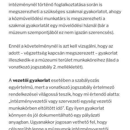
intézménynél történő foglalkoztatása során is
megszerezheti a szükséges szakmai gyakorlatot, ahogy
a közművelődési munkatárs is megszerezheti a
szakmai gyakorlatát egy művelődési háznál (bár a
múzeum szempontjából ez nem igazán szerencsés).
Ennél a követelménynél is azt kell vizsgálni, hogy az
adott – végzettség kapcsán megszerezett – gyakorlat
illeszkedik-e a múzeumi terület munkaköreihez (lásd a
vonatkozó jogszabály 2. mellékletét).
A
vezetői gyakorlat
esetében a szabályozás
egyértelmű, mert a vonatkozó jogszabály értelmező
rendelkezései világossá teszik, hogy mi értendő alatta:
„intézményvezetői vagy szervezeti egység vezetői
munkakörben eltöltött idő”. Egy ilyen gyakorlat
könnyen és jól dokumentálható egy pályázati
anyagban. Ugyanakkor jogosan vethető fel, hogy
célszerűbb lenne a múzeumok intézményvezetői