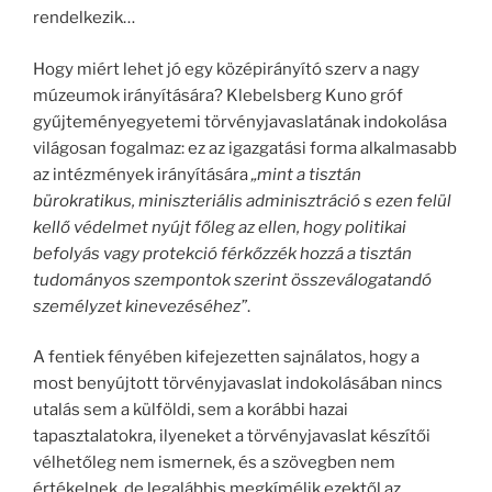
rendelkezik…
Hogy miért lehet jó egy középirányító szerv a nagy
múzeumok irányítására? Klebelsberg Kuno gróf
gyűjteményegyetemi törvényjavaslatának indokolása
világosan fogalmaz: ez az igazgatási forma alkalmasabb
az intézmények irányítására
„mint a tisztán
bürokratikus, miniszteriális adminisztráció s ezen felül
kellő védelmet nyújt főleg az ellen, hogy politikai
befolyás vagy protekció férkőzzék hozzá a tisztán
tudományos szempontok szerint összeválogatandó
személyzet kinevezéséhez”
.
A fentiek fényében kifejezetten sajnálatos, hogy a
most benyújtott törvényjavaslat indokolásában nincs
utalás sem a külföldi, sem a korábbi hazai
tapasztalatokra, ilyeneket a törvényjavaslat készítői
vélhetőleg nem ismernek, és a szövegben nem
értékelnek, de legalábbis megkímélik ezektől az