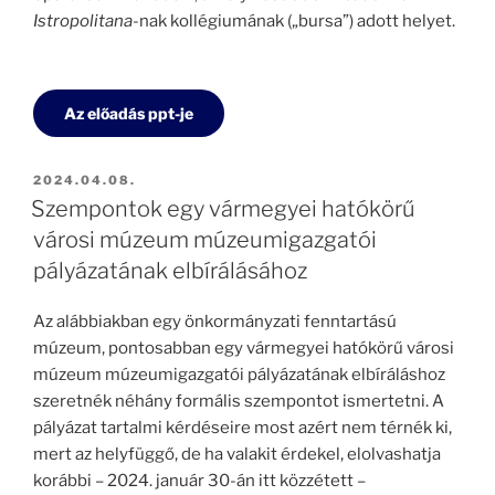
Istropolitana
-nak kollégiumának („bursa”) adott helyet.
Az előadás ppt-je
BEKÜLDVE:
2024.04.08.
Szempontok egy vármegyei hatókörű
városi múzeum múzeumigazgatói
pályázatának elbírálásához
Az alábbiakban egy önkormányzati fenntartású
múzeum, pontosabban egy vármegyei hatókörű városi
múzeum múzeumigazgatói pályázatának elbíráláshoz
szeretnék néhány formális szempontot ismertetni. A
pályázat tartalmi kérdéseire most azért nem térnék ki,
mert az helyfüggő, de ha valakit érdekel, elolvashatja
korábbi – 2024. január 30-án itt közzétett –