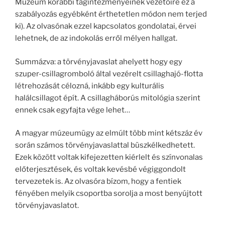
Múzeum korábbi tagintézményeinek vezetőire ez a
szabályozás egyébként érthetetlen módon nem terjed
ki). Az olvasónak ezzel kapcsolatos gondolatai, érvei
lehetnek, de az indokolás erről mélyen hallgat.
Summázva: a törvényjavaslat ahelyett hogy egy
szuper-csillagromboló által vezérelt csillaghajó-flotta
létrehozását célozná, inkább egy kulturális
halálcsillagot épít. A csillagháborús mitológia szerint
ennek csak egyfajta vége lehet…
A magyar múzeumügy az elmúlt több mint kétszáz év
során számos törvényjavaslattal büszkélkedhetett.
Ezek között voltak kifejezetten kiérlelt és színvonalas
előterjesztések, és voltak kevésbé végiggondolt
tervezetek is. Az olvasóra bízom, hogy a fentiek
fényében melyik csoportba sorolja a most benyújtott
törvényjavaslatot.