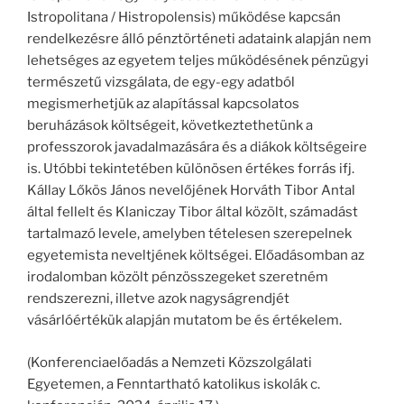
Istropolitana / Histropolensis) működése kapcsán
rendelkezésre álló pénztörténeti adataink alapján nem
lehetséges az egyetem teljes működésének pénzügyi
természetű vizsgálata, de egy-egy adatból
megismerhetjük az alapítással kapcsolatos
beruházások költségeit, következtethetünk a
professzorok javadalmazására és a diákok költségeire
is. Utóbbi tekintetében különösen értékes forrás ifj.
Kállay Lőkös János nevelőjének Horváth Tibor Antal
által fellelt és Klaniczay Tibor által közölt, számadást
tartalmazó levele, amelyben tételesen szerepelnek
egyetemista neveltjének költségei. Előadásomban az
irodalomban közölt pénzösszegeket szeretném
rendszerezni, illetve azok nagyságrendjét
vásárlóértékük alapján mutatom be és értékelem.
(Konferenciaelőadás a Nemzeti Közszolgálati
Egyetemen, a Fenntartható katolikus iskolák c.