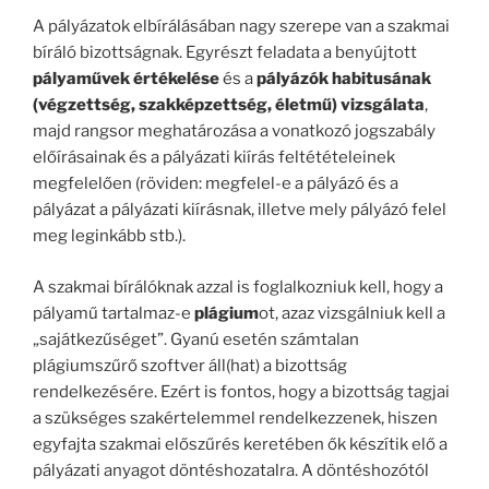
A pályázatok elbírálásában nagy szerepe van a szakmai
bíráló bizottságnak. Egyrészt feladata a benyújtott
pályaművek értékelése
és a
pályázók habitusának
(végzettség, szakképzettség, életmű) vizsgálata
,
majd rangsor meghatározása a vonatkozó jogszabály
előírásainak és a pályázati kiírás feltétételeinek
megfelelően (röviden: megfelel-e a pályázó és a
pályázat a pályázati kiírásnak, illetve mely pályázó felel
meg leginkább stb.).
A szakmai bírálóknak azzal is foglalkozniuk kell, hogy a
pályamű tartalmaz-e
plágium
ot, azaz vizsgálniuk kell a
„sajátkezűséget”. Gyanú esetén számtalan
plágiumszűrő szoftver áll(hat) a bizottság
rendelkezésére. Ezért is fontos, hogy a bizottság tagjai
a szükséges szakértelemmel rendelkezzenek, hiszen
egyfajta szakmai előszűrés keretében ők készítik elő a
pályázati anyagot döntéshozatalra. A döntéshozótól