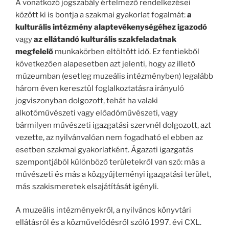
A vonatkozó jogszabály értelmező rendelkezései
között ki is bontja a szakmai gyakorlat fogalmát:
a
kulturális intézmény alaptevékenységéhez igazodó
vagy
az ellátandó kulturális szakfeladatnak
megfelelő
munkakörben eltöltött idő. Ez fentiekből
következően alapesetben azt jelenti, hogy az illető
múzeumban (esetleg muzeális intézményben) legalább
három éven keresztül foglalkoztatásra irányuló
jogviszonyban dolgozott, tehát ha valaki
alkotóművészeti vagy előadóművészeti, vagy
bármilyen művészeti igazgatási szervnél dolgozott, azt
vezette, az nyilvánvalóan nem fogadható el ebben az
esetben szakmai gyakorlatként. Ágazati igazgatás
szempontjából különböző területekről van szó: más a
művészeti és más a közgyűjteményi igazgatási terület,
más szakismeretek elsajátítását igényli.
A muzeális intézményekről, a nyilvános könyvtári
ellátásról és a közművelődésről szóló 1997. évi CXL.