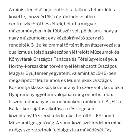
A miniszter első bejelentését általános felhördülés
követte, „hozzáértők” rögtön indokolatlan
centralizációról beszéltek, holott a magyar
múzeumügyben már többször volt példa arra, hogy a
nagy múzeumokat egy középirányító szerv alá
rendelték. 3+1 alkalommal történt ilyen átszervezés: a
dualizmus utolsó szakaszában létrejött Múzeumok és
Könyvtárak Országos Tanácsa és Főfelügyelősége, a
Horthy-korszakban törvénnyel létrehozott Országos
Magyar Gyűjteményegyetem, valamint az 1949-ben
megalapított Múzeumok és Műemlékek Országos
Központja klasszikus középirányító szerv volt, közülük a
Gyűjteményegyetem valójában még ennél is több:
hiszen tudományos autonómiaként működött. A „+1” a
Kádár-kor sajátos alkotása, a részlegesen
középirányító szervi feladatokat betöltött Központi
Múzeumi Igazgatóság. A vonatkozó szakirodalom mind
a négy szervezetnek feldolgozta a működését, így