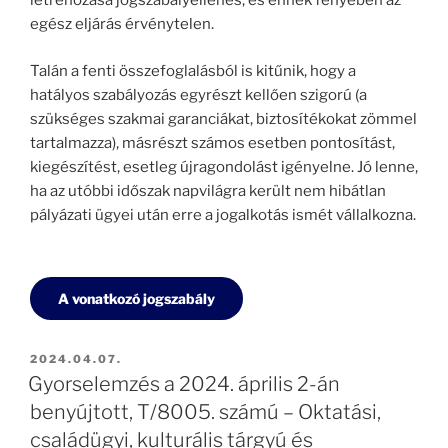
létrehozása jogszabályellenes, és ennek fényében az
egész eljárás érvénytelen.
Talán a fenti összefoglalásból is kitűnik, hogy a
hatályos szabályozás egyrészt kellően szigorú (a
szükséges szakmai garanciákat, biztosítékokat zömmel
tartalmazza), másrészt számos esetben pontosítást,
kiegészítést, esetleg újragondolást igényelne. Jó lenne,
ha az utóbbi időszak napvilágra került nem hibátlan
pályázati ügyei után erre a jogalkotás ismét vállalkozna.
A vonatkozó jogszabály
BEKÜLDVE:
2024.04.07.
Gyorselemzés a 2024. április 2-án
benyújtott, T/8005. számú – Oktatási,
családügyi, kulturális tárgyú és