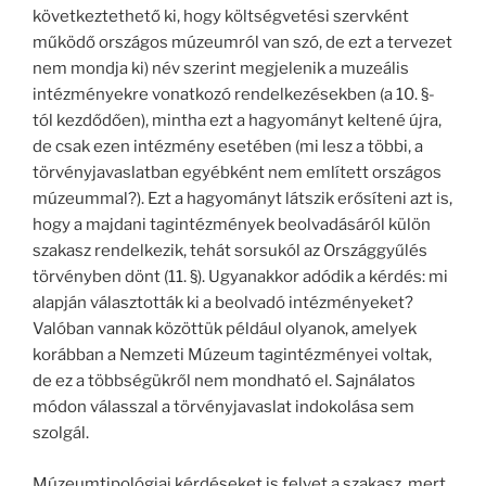
következtethető ki, hogy költségvetési szervként
működő országos múzeumról van szó, de ezt a tervezet
nem mondja ki) név szerint megjelenik a muzeális
intézményekre vonatkozó rendelkezésekben (a 10. §-
tól kezdődően), mintha ezt a hagyományt keltené újra,
de csak ezen intézmény esetében (mi lesz a többi, a
törvényjavaslatban egyébként nem említett országos
múzeummal?). Ezt a hagyományt látszik erősíteni azt is,
hogy a majdani tagintézmények beolvadásáról külön
szakasz rendelkezik, tehát sorsukól az Országgyűlés
törvényben dönt (11. §). Ugyanakkor adódik a kérdés: mi
alapján választották ki a beolvadó intézményeket?
Valóban vannak közöttük például olyanok, amelyek
korábban a Nemzeti Múzeum tagintézményei voltak,
de ez a többségükről nem mondható el. Sajnálatos
módon válasszal a törvényjavaslat indokolása sem
szolgál.
Múzeumtipológiai kérdéseket is felvet a szakasz, mert