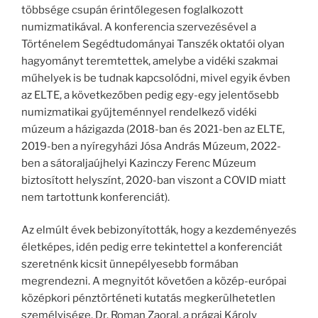
többsége csupán érintőlegesen foglalkozott
numizmatikával. A konferencia szervezésével a
Történelem Segédtudományai Tanszék oktatói olyan
hagyományt teremtettek, amelybe a vidéki szakmai
műhelyek is be tudnak kapcsolódni, mivel egyik évben
az ELTE, a következőben pedig egy-egy jelentősebb
numizmatikai gyűjteménnyel rendelkező vidéki
múzeum a házigazda (2018-ban és 2021-ben az ELTE,
2019-ben a nyíregyházi Jósa András Múzeum, 2022-
ben a sátoraljaújhelyi Kazinczy Ferenc Múzeum
biztosított helyszínt, 2020-ban viszont a COVID miatt
nem tartottunk konferenciát).
Az elmúlt évek bebizonyították, hogy a kezdeményezés
életképes, idén pedig erre tekintettel a konferenciát
szeretnénk kicsit ünnepélyesebb formában
megrendezni. A megnyitót követően a közép-európai
középkori pénztörténeti kutatás megkerülhetetlen
személyisége, Dr. Roman Zaoral, a prágai Károly