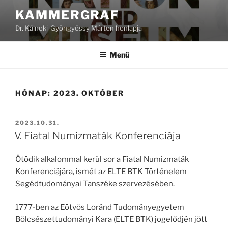
Tartalomhoz
KAMMERGRAF
Dr. Kálnoki-Gyöngyössy Márton honlapja
Menü
HÓNAP:
2023. OKTÓBER
BEKÜLDVE:
2023.10.31.
V. Fiatal Numizmaták Konferenciája
Ötödik alkalommal kerül sor a Fiatal Numizmaták
Konferenciájára, ismét az ELTE BTK Történelem
Segédtudományai Tanszéke szervezésében.
1777-ben az Eötvös Loránd Tudományegyetem
Bölcsészettudományi Kara (ELTE BTK) jogelődjén jött