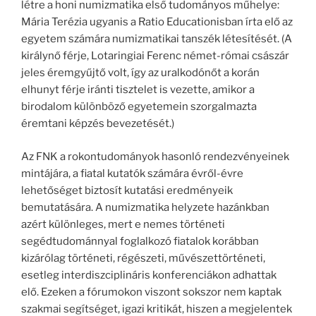
létre a honi numizmatika első tudományos műhelye:
Mária Terézia ugyanis a Ratio Educationisban írta elő az
egyetem számára numizmatikai tanszék létesítését. (A
királynő férje, Lotaringiai Ferenc német-római császár
jeles éremgyűjtő volt, így az uralkodónőt a korán
elhunyt férje iránti tisztelet is vezette, amikor a
birodalom különböző egyetemein szorgalmazta
éremtani képzés bevezetését.)
Az FNK a rokontudományok hasonló rendezvényeinek
mintájára, a fiatal kutatók számára évről-évre
lehetőséget biztosít kutatási eredményeik
bemutatására. A numizmatika helyzete hazánkban
azért különleges, mert e nemes történeti
segédtudománnyal foglalkozó fiatalok korábban
kizárólag történeti, régészeti, művészettörténeti,
esetleg interdiszciplináris konferenciákon adhattak
elő. Ezeken a fórumokon viszont sokszor nem kaptak
szakmai segítséget, igazi kritikát, hiszen a megjelentek