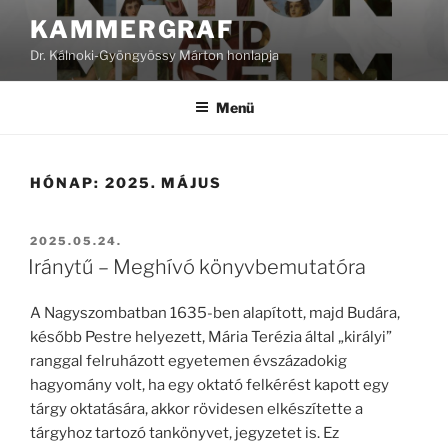
Tartalomhoz
KAMMERGRAF
Dr. Kálnoki-Gyöngyössy Márton honlapja
Menü
HÓNAP:
2025. MÁJUS
BEKÜLDVE:
2025.05.24.
Iránytű – Meghívó könyvbemutatóra
A Nagyszombatban 1635-ben alapított, majd Budára,
később Pestre helyezett, Mária Terézia által „királyi”
ranggal felruházott egyetemen évszázadokig
hagyomány volt, ha egy oktató felkérést kapott egy
tárgy oktatására, akkor rövidesen elkészítette a
tárgyhoz tartozó tankönyvet, jegyzetet is. Ez