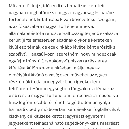
Művem földrajzi, időrendi és tematikus kereteit
nagyban meghatározza, hogy a magyarság és hazánk
történetének kutatásába kíván bevezetésül szolgálni,
azaz fókuszába a magyar történelemnek az
államalapítástól a rendszerváltozásig terjedő szakasza
került (értelemszerűen akadnak olykor e kereteken
kívül eső témák, de ezek inkább kivételként erősítik a
szabályt). Hangsúlyozni szeretném, hogy mindez csak
egyfajta iránytű („zsebkönyv”), hiszen a részletes
kifejtést külön szakmunkákban találja meg az
elmélyülni kívánó olvasó; ezen műveket az egyes
résztémák irodalomjegyzékében igyekeztem
feltüntetni. Három egységben tárgyalom a témát: az
első rész a magyar történelem forrásaival, a második a
húsz legfontosabb történeti segédtudománnyal, a
harmadik pedig módszertani kérdésekkel foglalkozik. A
kiadvány célkitűzése kettős: egyrészt egyetemi
jegyzetként felhasználható segédkönyvként, másrészt