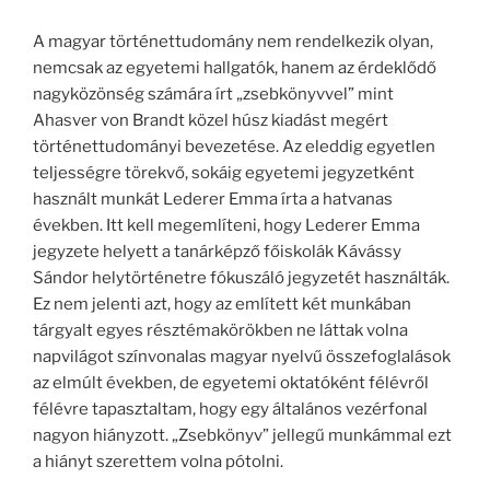
A magyar történettudomány nem rendelkezik olyan,
nemcsak az egyetemi hallgatók, hanem az érdeklődő
nagyközönség számára írt „zsebkönyvvel” mint
Ahasver von Brandt közel húsz kiadást megért
történettudományi bevezetése. Az eleddig egyetlen
teljességre törekvő, sokáig egyetemi jegyzetként
használt munkát Lederer Emma írta a hatvanas
években. Itt kell megemlíteni, hogy Lederer Emma
jegyzete helyett a tanárképző főiskolák Kávássy
Sándor helytörténetre fókuszáló jegyzetét használták.
Ez nem jelenti azt, hogy az említett két munkában
tárgyalt egyes résztémakörökben ne láttak volna
napvilágot színvonalas magyar nyelvű összefoglalások
az elmúlt években, de egyetemi oktatóként félévről
félévre tapasztaltam, hogy egy általános vezérfonal
nagyon hiányzott. „Zsebkönyv” jellegű munkámmal ezt
a hiányt szerettem volna pótolni.