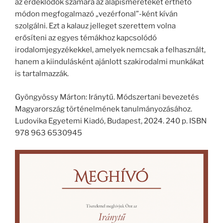
az érdeklődők számára az alapismereteket érthető
módon megfogalmazó „vezérfonal”-ként kíván
szolgálni. Ezt a kalauz jelleget szerettem volna
erősíteni az egyes témákhoz kapcsolódó
irodalomjegyzékekkel, amelyek nemcsak a felhasznált,
hanem a kiindulásként ajánlott szakirodalmi munkákat
is tartalmazzák.
Gyöngyössy Márton: Iránytű. Módszertani bevezetés
Magyarország történelmének tanulmányozásához.
Ludovika Egyetemi Kiadó, Budapest, 2024. 240 p. ISBN
978 963 6530945