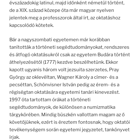
évszázadokig latinul, majd időnként németül történt,
de a XIX. század közepe óta már magyar nyelven
jelentek meg a professzorok által írt, az oktatáshoz
kapcsolódó kötetek.
Bár a nagyszombati egyetemen már korábban
tanították a történeti segédtudományokat, rendszeres
és átfogó oktatásukról csak az egyetem Budára történt
áthelyezésétől (1777) kezdve beszélhetünk. Ekkor
kapott ugyanis három volt jezsuita szerzetes, Pray
György az oklevéltan, Wagner Károly a címer- és a
pecséttan, Schönvisner István pedig az érem- és a
régiségtan oktatására egyetemi tanári kinevezést.
1997 óta tartottam órákat a történeti
segédtudományok, de különösen a numizmatika
tárgykörében. Mindig büszkén vallottam magam az ő
követőjüknek, ezért is éreztem fontosnak, hogy oktatói
tevékenységem során egyetemi jegyzetet, tankönyvet
írjak.