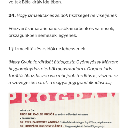
voltak Béla király idejében.
24.
Hogy izmaeliták és zsidók tisztséget ne viseljenek
Pénzverőkamara-ispánok, sókamarások és vámosok,
országunkbeli nemesek legyenek.
1.§. Izmaeliták és zsidók ne lehessenek.
(Nagy Gyula fordítását átdolgozta Gyöngyössy Márton;
hagyománytiszteletből ragaszkodom a Corpus Juris
fordításához, hiszen van már jobb fordítás is, viszont ez
a szövegezés hatott a magyar jogi gondolkodásra…)