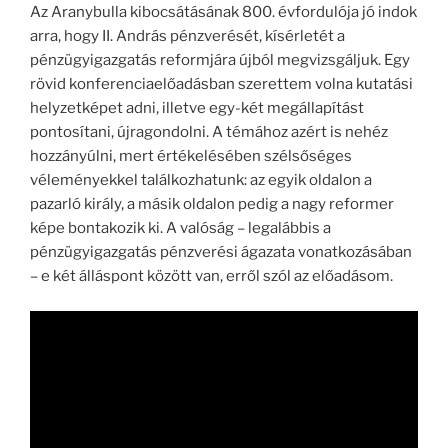
Az Aranybulla kibocsátásának 800. évfordulója jó indok
arra, hogy II. András pénzverését, kísérletét a
pénzügyigazgatás reformjára újból megvizsgáljuk. Egy
rövid konferenciaelőadásban szerettem volna kutatási
helyzetképet adni, illetve egy-két megállapítást
pontosítani, újragondolni. A témához azért is nehéz
hozzányúlni, mert értékelésében szélsőséges
véleményekkel találkozhatunk: az egyik oldalon a
pazarló király, a másik oldalon pedig a nagy reformer
képe bontakozik ki. A valóság – legalábbis a
pénzügyigazgatás pénzverési ágazata vonatkozásában
– e két álláspont között van, erről szól az előadásom.