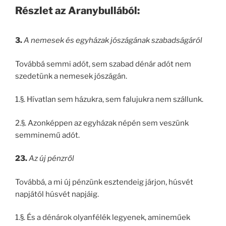
Részlet az Aranybullából:
3.
A nemesek és egyházak jószágának szabadságáról
Továbbá semmi adót, sem szabad dénár adót nem
szedetünk a nemesek jószágán.
1.§. Hívatlan sem házukra, sem falujukra nem szállunk.
2.§. Azonképpen az egyházak népén sem veszünk
semminemű adót.
23.
Az új pénzről
Továbbá, a mi új pénzünk esztendeig járjon, húsvét
napjától húsvét napjáig.
1.§. És a dénárok olyanfélék legyenek, amineműek