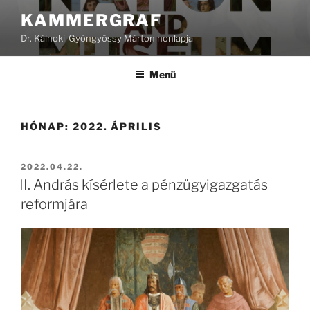
Tartalomhoz
KAMMERGRAF
Dr. Kálnoki-Gyöngyössy Márton honlapja
Menü
HÓNAP:
2022. ÁPRILIS
BEKÜLDVE:
2022.04.22.
II. András kísérlete a pénzügyigazgatás
reformjára