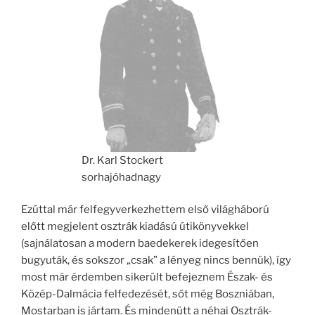
Dr. Karl Stockert
sorhajóhadnagy
Ezúttal már felfegyverkezhettem első világháború
előtt megjelent osztrák kiadású útikönyvekkel
(sajnálatosan a modern baedekerek idegesítően
bugyuták, és sokszor „csak” a lényeg nincs bennük), így
most már érdemben sikerült befejeznem Észak- és
Közép-Dalmácia felfedezését, sőt még Boszniában,
Mostarban is jártam. És mindenütt a néhai Osztrák-