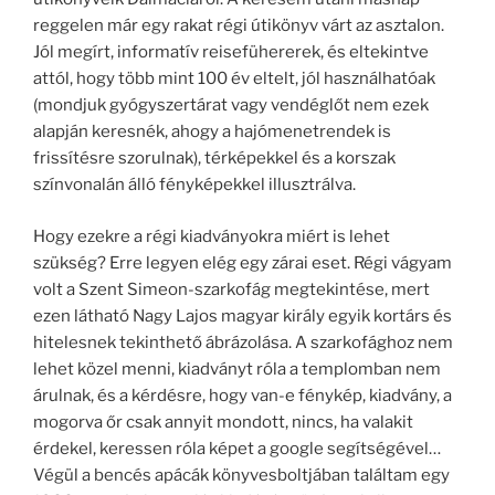
reggelen már egy rakat régi útikönyv várt az asztalon.
Jól megírt, informatív reisefühererek, és eltekintve
attól, hogy több mint 100 év eltelt, jól használhatóak
(mondjuk gyógyszertárat vagy vendéglőt nem ezek
alapján keresnék, ahogy a hajómenetrendek is
frissítésre szorulnak), térképekkel és a korszak
színvonalán álló fényképekkel illusztrálva.
Hogy ezekre a régi kiadványokra miért is lehet
szükség? Erre legyen elég egy zárai eset. Régi vágyam
volt a Szent Simeon-szarkofág megtekintése, mert
ezen látható Nagy Lajos magyar király egyik kortárs és
hitelesnek tekinthető ábrázolása. A szarkofághoz nem
lehet közel menni, kiadványt róla a templomban nem
árulnak, és a kérdésre, hogy van-e fénykép, kiadvány, a
mogorva őr csak annyit mondott, nincs, ha valakit
érdekel, keressen róla képet a google segítségével…
Végül a bencés apácák könyvesboltjában találtam egy