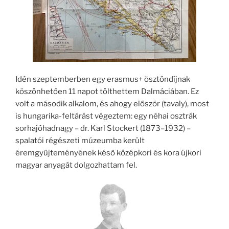
Idén szeptemberben egy erasmus+ ösztöndíjnak
köszönhetően 11 napot tölthettem Dalmáciában. Ez
volt a második alkalom, és ahogy először (tavaly), most
is hungarika-feltárást végeztem: egy néhai osztrák
sorhajóhadnagy – dr. Karl Stockert (1873–1932) –
spalatói régészeti múzeumba került
éremgyűjteményének késő középkori és kora újkori
magyar anyagát dolgozhattam fel.