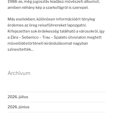
1988-as, még jugoszláv kiadású művészeti albumot,
amiben néhány kép a szarkofágról is szerepel.
Más esetekben, különösen információért tényleg
érdemes az öreg reiseführereket lapozgatni.
Kifejezetten sok érdekesség található a városokról, így
a Zára – Sebenico – Trau – Spalato útvonalon megtett
művelődéstörténeti kirándulásomat nagyban
színesítették…
Archívum
2026. július
2026. június