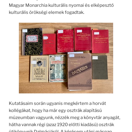
Magyar Monarchia kulturális nyomai és elképesztő
kulturális örökségi elemek fogadtak.
Kutatásaim során ugyanis megkértem a horvát
kollégákat, hogy ha már egy osztrák alapítású
múzeumban vagyunk, nézzék meg a könyvtár anyagát,
hátha vannak régi (azaz 1920 előtti kiadású) osztrák
útikönyveik Dalmáciáról. A kérésem utáni másnap