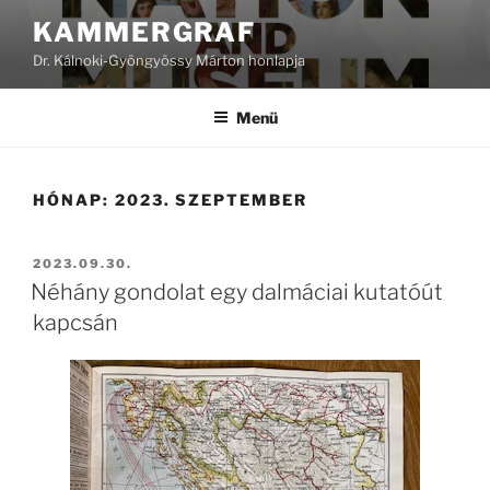
Tartalomhoz
KAMMERGRAF
Dr. Kálnoki-Gyöngyössy Márton honlapja
Menü
HÓNAP:
2023. SZEPTEMBER
BEKÜLDVE:
2023.09.30.
Néhány gondolat egy dalmáciai kutatóút
kapcsán