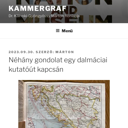
Tartalomhoz
KAMMERGRAF
Dr. Kálnoki-Gyöngyössy Márton honlapja
Menü
BEKÜLDVE:
2023.09.30.
SZERZŐ:
MÁRTON
Néhány gondolat egy dalmáciai
kutatóút kapcsán