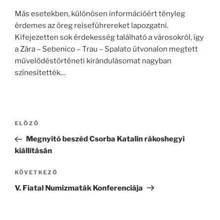
Más esetekben, különösen információért tényleg
érdemes az öreg reiseführereket lapozgatni.
Kifejezetten sok érdekesség található a városokról, így
a Zára – Sebenico – Trau – Spalato útvonalon megtett
művelődéstörténeti kirándulásomat nagyban
színesítették…
Bejegyzés
Korábbi
ELŐZŐ
navigáció
bejegyzés
Megnyitó beszéd Csorba Katalin rákoshegyi
kiállításán
Következő
KÖVETKEZŐ
bejegyzés
V. Fiatal Numizmaták Konferenciája