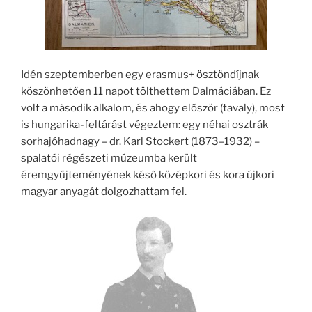
Idén szeptemberben egy erasmus+ ösztöndíjnak
köszönhetően 11 napot tölthettem Dalmáciában. Ez
volt a második alkalom, és ahogy először (tavaly), most
is hungarika-feltárást végeztem: egy néhai osztrák
sorhajóhadnagy – dr. Karl Stockert (1873–1932) –
spalatói régészeti múzeumba került
éremgyűjteményének késő középkori és kora újkori
magyar anyagát dolgozhattam fel.