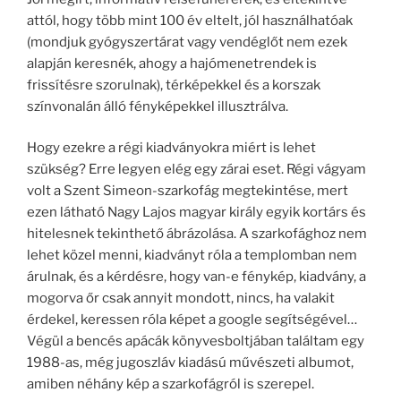
attól, hogy több mint 100 év eltelt, jól használhatóak
(mondjuk gyógyszertárat vagy vendéglőt nem ezek
alapján keresnék, ahogy a hajómenetrendek is
frissítésre szorulnak), térképekkel és a korszak
színvonalán álló fényképekkel illusztrálva.
Hogy ezekre a régi kiadványokra miért is lehet
szükség? Erre legyen elég egy zárai eset. Régi vágyam
volt a Szent Simeon-szarkofág megtekintése, mert
ezen látható Nagy Lajos magyar király egyik kortárs és
hitelesnek tekinthető ábrázolása. A szarkofághoz nem
lehet közel menni, kiadványt róla a templomban nem
árulnak, és a kérdésre, hogy van-e fénykép, kiadvány, a
mogorva őr csak annyit mondott, nincs, ha valakit
érdekel, keressen róla képet a google segítségével…
Végül a bencés apácák könyvesboltjában találtam egy
1988-as, még jugoszláv kiadású művészeti albumot,
amiben néhány kép a szarkofágról is szerepel.