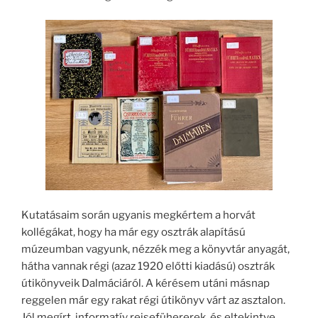
Kutatásaim során ugyanis megkértem a horvát
kollégákat, hogy ha már egy osztrák alapítású
múzeumban vagyunk, nézzék meg a könyvtár anyagát,
hátha vannak régi (azaz 1920 előtti kiadású) osztrák
útikönyveik Dalmáciáról. A kérésem utáni másnap
reggelen már egy rakat régi útikönyv várt az asztalon.
Jól megírt, informatív reisefühererek, és eltekintve