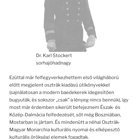
Dr. Karl Stockert
sorhajóhadnagy
Ezúttal már felfegyverkezhettem első világháború
előtt megjelent osztrák kiadású útikönyvekkel
(sajnálatosan a modern baedekerek idegesítően
bugyuták, és sokszor „csak” a lényeg nincs bennük), így
most már érdemben sikerült befejeznem Észak- és
Közép-Dalmácia felfedezését, sőt még Boszniában,
Mostarban is jártam. És mindenütt a néhai Osztrák-
Magyar Monarchia kulturális nyomai és elképesztő
kulturális örökségi elemek fogadtak.