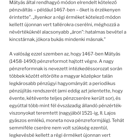
Mátyás által rendhagyó módon elrendelt kötelező
pénzváltás – például 1467-ben – őket is érzékenyen
érintette”. „Ilyenkor a régi érméket kötelező módon
kellett újonnan vert tallérokra cserélni, méghozzá a
névértéküknél alacsonyabb „áron”: hatalmas bevétel a
kincstárnak, jókora bukás mindenki másnak.”
A valóság ezzel szemben az, hogy 1467-ben Mátyás
(1458-1490) pénzreformot hajtott végre. A nagy
pénzreformnak is nevezett intézkedéssorozat során
többek között eltörölte a magyar középkor talán
legkárosabb pénzügyi hagyományát: a periodikus
pénzújítás rendszerét (ami eddig azt jelentette, hogy
évente, kétévente teljes pénzcserére került sor), és
egyúttal több mint fél évszázadig állandó pénzérték-
viszonyokat teremtett (nagyjából 1521-ig, II. Lajos
gyászos emlékű, moneta nova pénzreformjáig). Tehát
semmiféle cserére nem volt szükség ezentúl,
legkevésbé kellett a régi érméket újonnan vert