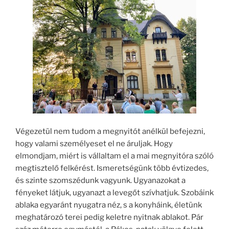
Végezetül nem tudom a megnyitót anélkül befejezni,
hogy valami személyeset el ne áruljak. Hogy
elmondjam, miért is vállaltam el a mai megnyitóra szóló
megtisztelő felkérést. Ismeretségünk több évtizedes,
és szinte szomszédunk vagyunk. Ugyanazokat a
fényeket látjuk, ugyanazt a levegőt szívhatjuk. Szobáink
ablaka egyaránt nyugatra néz, s a konyháink, életünk
meghatározó terei pedig keletre nyitnak ablakot. Pár