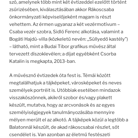
szó, amelynek több mint két évtizeddel ezelőtt történt
zsűrizésében, kiválasztásában akkor Rákoscsaba
önkormányzati képviselőjeként magam is részt
vehettem. Az érmen ugyanaz a két vezérmotívum –
Csaba vezér szobra, Sidló Ferenc alkotása, valamint a
Bogáti Hajdú-villa (közkeletű nevén: „Süllyedő kastély”)
– látható, mint a Budai Tibor grafikus művész által
tervezett díszoklevélen; a díjat egyébként Csorba
Katalin is megkapta, 2013-ban.
A művésznő évtizedek óta fest is. Témái között
megtalálhatjuk a tájképeket, városképeket és neves
személyek portréit is. Utóbbiak esetében mindazok
visszaköszönnek, akikről szobor és/vagy plakett
készült, mutatva, hogy az arcvonások és az egyes
személyiségjegyek tanulmányozásába mennyire
mélyen merült el az alkotó. A tájképek közül a legtöbb a
Balatonnál készült, de akad rákoscsabai részlet, sőt
csendélet is. Van azonban az életmű festészeti