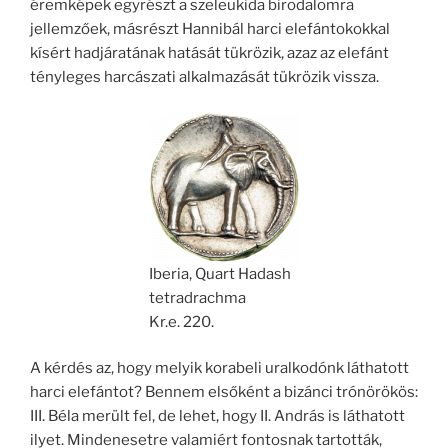
éremképek egyrészt a szeleukida birodalomra
jellemzőek, másrészt Hannibál harci elefántokokkal
kísért hadjáratának hatását tükrözik, azaz az elefánt
tényleges harcászati alkalmazását tükrözik vissza.
Iberia, Quart Hadash
tetradrachma
Kr.e. 220.
A kérdés az, hogy melyik korabeli uralkodónk láthatott
harci elefántot? Bennem elsőként a bizánci trónörökös:
III. Béla merült fel, de lehet, hogy II. András is láthatott
ilyet. Mindenesetre valamiért fontosnak tartották,