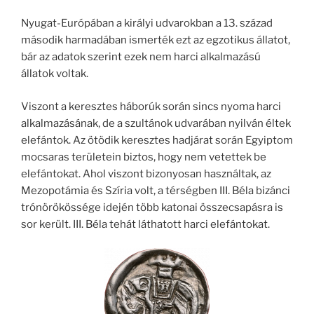
Nyugat-Európában a királyi udvarokban a 13. század
második harmadában ismerték ezt az egzotikus állatot,
bár az adatok szerint ezek nem harci alkalmazású
állatok voltak.
Viszont a keresztes háborúk során sincs nyoma harci
alkalmazásának, de a szultánok udvarában nyilván éltek
elefántok. Az ötödik keresztes hadjárat során Egyiptom
mocsaras területein biztos, hogy nem vetettek be
elefántokat. Ahol viszont bizonyosan használtak, az
Mezopotámia és Szíria volt, a térségben III. Béla bizánci
trónörökössége idején több katonai összecsapásra is
sor került. III. Béla tehát láthatott harci elefántokat.