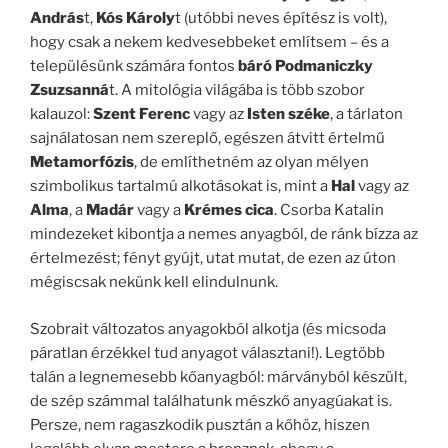
András
t,
Kós Károly
t (utóbbi neves építész is volt),
hogy csak a nekem kedvesebbeket említsem – és a
településünk számára fontos
báró Podmaniczky
Zsuzsanná
t. A mitológia világába is több szobor
kalauzol:
Szent Ferenc
vagy az
Isten széke
, a tárlaton
sajnálatosan nem szereplő, egészen átvitt értelmű
Metamorfózis
, de említhetném az olyan mélyen
szimbolikus tartalmú alkotásokat is, mint a
Hal
vagy az
Alma
, a
Madár
vagy a
Krémes cica
. Csorba Katalin
mindezeket kibontja a nemes anyagból, de ránk bízza az
értelmezést; fényt gyújt, utat mutat, de ezen az úton
mégiscsak nekünk kell elindulnunk.
Szobrait változatos anyagokból alkotja (és micsoda
páratlan érzékkel tud anyagot választani!). Legtöbb
talán a legnemesebb kőanyagból: márványból készült,
de szép számmal találhatunk mészkő anyagúakat is.
Persze, nem ragaszkodik pusztán a kőhöz, hiszen