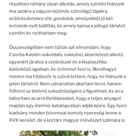
részében néhány olyan alkotás, amely szintén hiányzik
ma: azokra a nagyon különös színvilágú tájakra,
erdőrészletekre stb. gondolok, amelyekből jó két
évtizede nyílt kiállítás, és amely kamara jellegű tárlatot
szintén én nyithattam meg.
Összességében nem túlzás azt elmondani, hogy
Csorba Katalin sokoldalú, sokszínű, kísérletező alkotó,
egyaránt járatos a szobrászat és a kisplasztika
különböző ágaiban, és örömmel fest is. Rendhagyó
módon ma többször is szóvá tettem, hogy mi hiányzik a
jelen tárlatról. Nem udvariatlan akartam lenni, hanem
fölhívni az életmű sokszínűségére a figyelmet, és arra
bátorítani az arra illetékeseket, hogy a teljes anyagot
majdan egy életmű-katalógusban adják közre. Egy ilyen
kiadvány minden bizonnyal komoly nyereség lenne a
XVII. kerület, de a kortárs magyar művészet számára is.