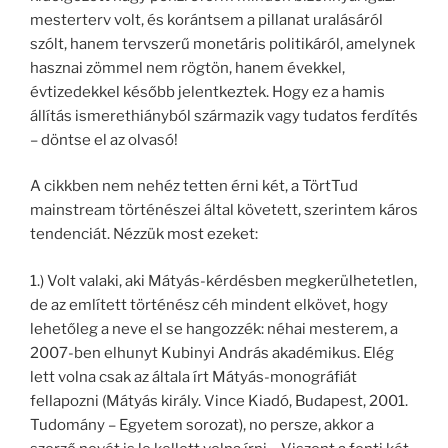
mesterterv volt, és korántsem a pillanat uralásáról
szólt, hanem tervszerű monetáris politikáról, amelynek
hasznai zömmel nem rögtön, hanem évekkel,
évtizedekkel később jelentkeztek. Hogy ez a hamis
állítás ismerethiányból származik vagy tudatos ferdítés
– döntse el az olvasó!
A cikkben nem nehéz tetten érni két, a TörtTud
mainstream történészei által követett, szerintem káros
tendenciát. Nézzük most ezeket:
1.) Volt valaki, aki Mátyás-kérdésben megkerülhetetlen,
de az említett történész céh mindent elkövet, hogy
lehetőleg a neve el se hangozzék: néhai mesterem, a
2007-ben elhunyt Kubinyi András akadémikus. Elég
lett volna csak az általa írt Mátyás-monográfiát
fellapozni (Mátyás király. Vince Kiadó, Budapest, 2001.
Tudomány – Egyetem sorozat), no persze, akkor a