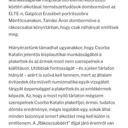
Munkásságának meghatározó elemei különböző
köztéri alkotásai: természettudósok domborművei az
ELTE-n, Galgóczi Erzsébet portrészobra
Ménfőcsanakon, Tamási Áron domborműve a
rákoscsabai könyvtárban, hogy csak néhányat említsek
meg.
Hiányérzetünk támadhat ugyanakkor, hogy Csorba
Katalin jelentős kisplasztikai munkásságából a
plakettek és az érmek most nem szerepelnek a
kiállításon. Utóbbiak fontosságát – és a jelen tárlaton
hiányát – azért is szóvá kell tennem, mert az általam
évtizedek óta művelt numizmatika egyik vizsgálati
tárgyát éppenséggel a plakettek és az emlékérmek
képezik. Az, hogy a most nyíló tárlaton mégsem
szerepelnek Csorba Katalin plakettjei, érmei, tudatos
döntés eredménye, mégis legalább egy, sokak által
minden bizonnyal ismert alkotást meg kell külön is
említenem. A „Rákoscsabáért” díjjal járó éremről van