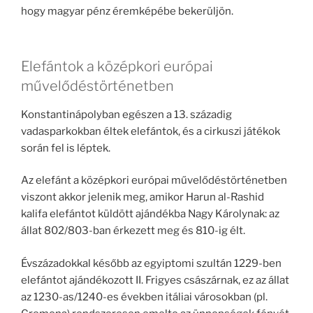
hogy magyar pénz éremképébe bekerüljön.
Elefántok a középkori európai
művelődéstörténetben
Konstantinápolyban egészen a 13. századig
vadasparkokban éltek elefántok, és a cirkuszi játékok
során fel is léptek.
Az elefánt a középkori európai művelődéstörténetben
viszont akkor jelenik meg, amikor Harun al-Rashid
kalifa elefántot küldött ajándékba Nagy Károlynak: az
állat 802/803-ban érkezett meg és 810-ig élt.
Évszázadokkal később az egyiptomi szultán 1229-ben
elefántot ajándékozott II. Frigyes császárnak, ez az állat
az 1230-as/1240-es években itáliai városokban (pl.