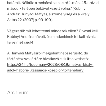
határait. Nélküle a mohácsi katasztrófa már a 15. század
második felében bekövetkezett volna.” (Kubinyi
András: Hunyadi Mátyás, a személyiség és a király.
Aetas 22. (2007) p. 99-100.)
Végezetül: mit lehet tenni mindezek ellen? Olvasni kell
Kubinyi András műveit, és mindenkinek fel kell hívni a
figyelmét rájuk!
A Hunyadi Mátyásról megjelent népszerűsítő, de
történész szakértőre hivatkozó cikk itt olvasható:
https://24.hu/tudomany/2023/08/19/matyas-kiraly-
adok-haboru-igazsagos-kozeplor-tortenelem/
Archívum