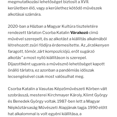
megmutatkozási lehetőséget biztosít a XVII.
kerületben élő, vagy a kerülethez kötődő művészek
alkotásai számára.
2020-ban a Házban a Magyar Kultúra tiszteletére
rendezett tárlaton Csorba Katalin
Várakozó
című
művével szerepelt, és az alkotást a kiállítás alkalmából
létrehozott zsűri fődíjra érdemesítette. Az
„érzékenyen
faragott, tömör, zárt kompozíciójú, erőt sugárzó
alkotás”
a most nyíló kiállításon is szerepel.
Díjazottként ugyanis a művésznő lehetőséget kapott
önálló tárlatra, ez azonban a pandémiás időszak
lecsengésével csak most valósulhat meg.
Csorba Katalin a Vasutas Képzőművészeti Körben vált
szobrásszá, mesterei Kirchmayer Károly, Klimt György
és Benedek György voltak. 1987-ben lett a Magyar
Népköztársaság Művészeti Alapjának tagja. 1990 előtt
hat alkalommal is volt egyéni kiállítása, a