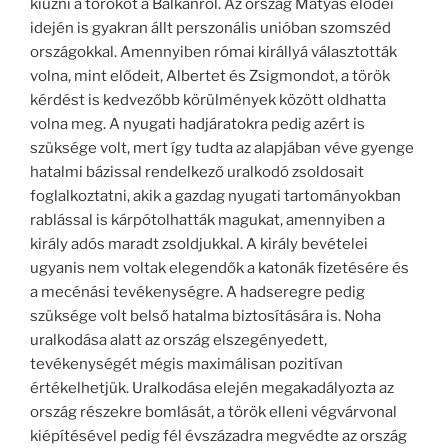
kiűzni a törököt a Balkánról. Az ország Mátyás elődei
idején is gyakran állt perszonális unióban szomszéd
országokkal. Amennyiben római királlyá választották
volna, mint elődeit, Albertet és Zsigmondot, a török
kérdést is kedvezőbb körülmények között oldhatta
volna meg. A nyugati hadjáratokra pedig azért is
szüksége volt, mert így tudta az alapjában véve gyenge
hatalmi bázissal rendelkező uralkodó zsoldosait
foglalkoztatni, akik a gazdag nyugati tartományokban
rablással is kárpótolhatták magukat, amennyiben a
király adós maradt zsoldjukkal. A király bevételei
ugyanis nem voltak elegendők a katonák fizetésére és
a mecénási tevékenységre. A hadseregre pedig
szüksége volt belső hatalma biztosítására is. Noha
uralkodása alatt az ország elszegényedett,
tevékenységét mégis maximálisan pozitívan
értékelhetjük. Uralkodása elején megakadályozta az
ország részekre bomlását, a török elleni végvárvonal
kiépítésével pedig fél évszázadra megvédte az ország