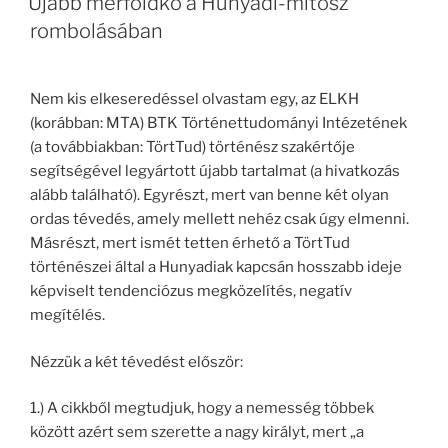
Újabb mérföldkő a Hunyadi-mítosz
rombolásában
Nem kis elkeseredéssel olvastam egy, az ELKH
(korábban: MTA) BTK Történettudományi Intézetének
(a továbbiakban: TörtTud) történész szakértője
segítségével legyártott újabb tartalmat (a hivatkozás
alább található). Egyrészt, mert van benne két olyan
ordas tévedés, amely mellett nehéz csak úgy elmenni.
Másrészt, mert ismét tetten érhető a TörtTud
történészei által a Hunyadiak kapcsán hosszabb ideje
képviselt tendenciózus megközelítés, negatív
megítélés.
Nézzük a két tévedést először:
1.) A cikkből megtudjuk, hogy a nemesség többek
között azért sem szerette a nagy királyt, mert „a