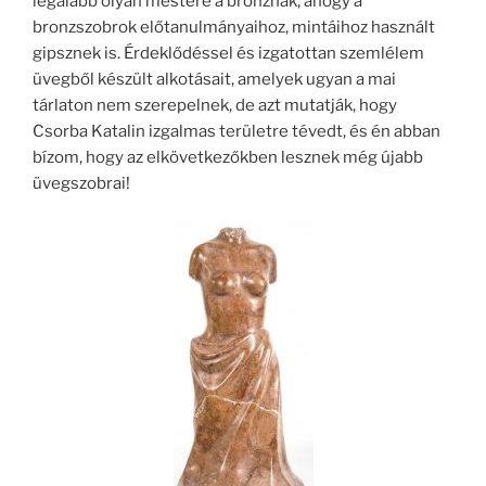
legalább olyan mestere a bronznak, ahogy a
bronzszobrok előtanulmányaihoz, mintáihoz használt
gipsznek is. Érdeklődéssel és izgatottan szemlélem
üvegből készült alkotásait, amelyek ugyan a mai
tárlaton nem szerepelnek, de azt mutatják, hogy
Csorba Katalin izgalmas területre tévedt, és én abban
bízom, hogy az elkövetkezőkben lesznek még újabb
üvegszobrai!