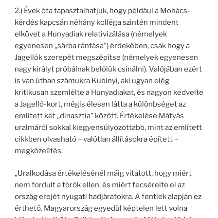
2.) Évek óta tapasztalhatjuk, hogy például a Mohács-
kérdés kapcsán néhány kolléga szintén mindent
elkövet a Hunyadiak relativizálása (némelyek
egyenesen „sárba rántása”) érdekében, csak hogy a
Jagellók szerepét megszépítse (némelyek egyenesen
nagy királyt próbálnak belőlük csinálni). Valójában ezért
is van útban számukra Kubinyi, aki ugyan elég
kritikusan szemlélte a Hunyadiakat, és nagyon kedvelte
a Jagelló-kort, mégis élesen látta a különbséget az
említett két „dinasztia” között. Értékelése Mátyás
uralmáról sokkal kiegyensúlyozottabb, mint az említett
cikkben olvasható – valótlan állításokra épített –
megközelítés:
„Uralkodása értékelésénél máig vitatott, hogy miért
nem fordult a török ellen, és miért fecsérelte el az
ország erejét nyugati hadjáratokra. A fentiek alapján ez
érthető. Magyarország egyedül képtelen lett volna