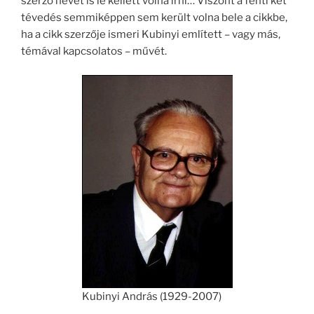
szerző nevét is le kellett volna írni… Viszont a fenti két
tévedés semmiképpen sem került volna bele a cikkbe,
ha a cikk szerzője ismeri Kubinyi említett – vagy más,
témával kapcsolatos – művét.
Kubinyi András (1929-2007)