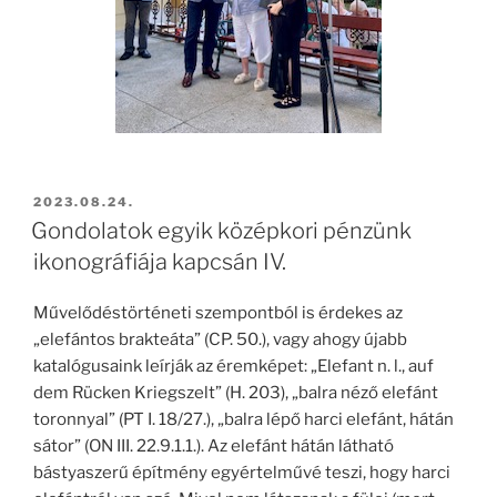
BEKÜLDVE:
2023.08.24.
Gondolatok egyik középkori pénzünk
ikonográfiája kapcsán IV.
Művelődéstörténeti szempontból is érdekes az
„elefántos brakteáta” (CP. 50.), vagy ahogy újabb
katalógusaink leírják az éremképet: „Elefant n. l., auf
dem Rücken Kriegszelt” (H. 203), „balra néző elefánt
toronnyal” (PT I. 18/27.), „balra lépő harci elefánt, hátán
sátor” (ON III. 22.9.1.1.). Az elefánt hátán látható
bástyaszerű építmény egyértelművé teszi, hogy harci