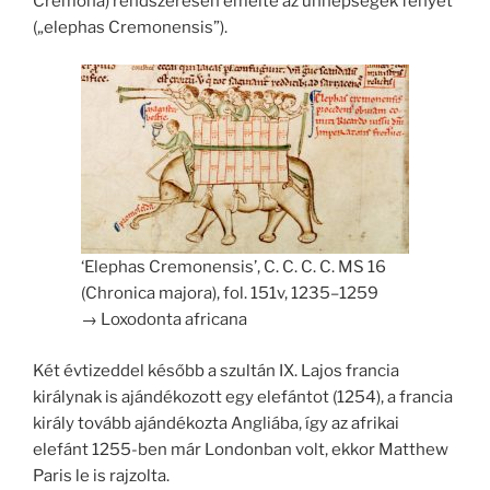
Cremona) rendszeresen emelte az ünnepségek fényét
(„elephas Cremonensis”).
‘Elephas Cremonensis’, C. C. C. C. MS 16
(Chronica majora), fol. 151v, 1235–1259
→ Loxodonta africana
Két évtizeddel később a szultán IX. Lajos francia
királynak is ajándékozott egy elefántot (1254), a francia
király tovább ajándékozta Angliába, így az afrikai
elefánt 1255-ben már Londonban volt, ekkor Matthew
Paris le is rajzolta.