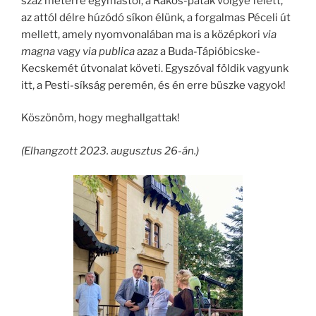
száz méterre egymástól, a Rákos-patak völgye felett,
az attól délre húzódó síkon élünk, a forgalmas Péceli út
mellett, amely nyomvonalában ma is a középkori
via
magna
vagy
via publica
azaz a Buda-Tápióbicske-
Kecskemét útvonalat követi. Egyszóval földik vagyunk
itt, a Pesti-síkság peremén, és én erre büszke vagyok!
Köszönöm, hogy meghallgattak!
(Elhangzott 2023. augusztus 26-án.)