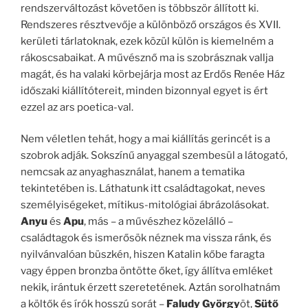
rendszerváltozást követően is többször állított ki.
Rendszeres résztvevője a különböző országos és XVII.
kerületi tárlatoknak, ezek közül külön is kiemelném a
rákoscsabaikat. A művésznő ma is szobrásznak vallja
magát, és ha valaki körbejárja most az Erdős Renée Ház
időszaki kiállítótereit, minden bizonnyal egyet is ért
ezzel az ars poetica-val.
Nem véletlen tehát, hogy a mai kiállítás gerincét is a
szobrok adják. Sokszínű anyaggal szembesül a látogató,
nemcsak az anyaghasználat, hanem a tematika
tekintetében is. Láthatunk itt családtagokat, neves
személyiségeket, mítikus-mitológiai ábrázolásokat.
Anyu
és
Apu
, más – a művészhez közelálló –
családtagok és ismerősök néznek ma vissza ránk, és
nyilvánvalóan büszkén, hiszen Katalin kőbe faragta
vagy éppen bronzba öntötte őket, így állítva emléket
nekik, irántuk érzett szeretetének. Aztán sorolhatnám
a költők és írók hosszú sorát –
Faludy György
öt,
Sütő