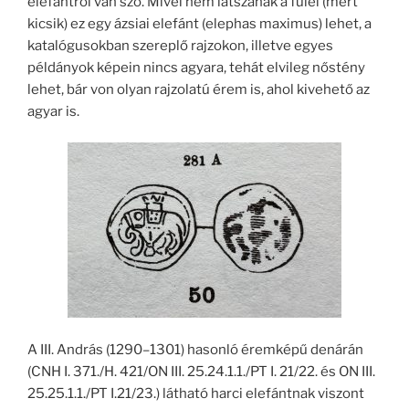
elefántról van szó. Mivel nem látszanak a fülei (mert
kicsik) ez egy ázsiai elefánt (elephas maximus) lehet, a
katalógusokban szereplő rajzokon, illetve egyes
példányok képein nincs agyara, tehát elvileg nőstény
lehet, bár von olyan rajzolatú érem is, ahol kivehető az
agyar is.
A III. András (1290–1301) hasonló éremképű denárán
(CNH I. 371./H. 421/ON III. 25.24.1.1./PT I. 21/22. és ON III.
25.25.1.1./PT I.21/23.) látható harci elefántnak viszont