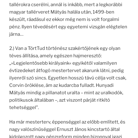
tallérokra cserélni, annál is inkább, mert a legkorábbi
magyar tallérveret Mátyás halála után, 1499-ben
készült, ráadásul ez ekkor még nem is volt forgalmi
pénz. Ilyen tévedésért egy egyetemi vizsgán elégtelen
járna…
2.) Van a TörtTud történész szakértőjének egy olyan
téves állítása, amely egészen hajmeresztő:
„»Legjelentősebb királyaink« egyikétől valamilyen
évtizedeket átfogó mestertervet akarunk látni, pedig
ilyenről szó sincs. Egyetlen hosszú távú célja volt csak,
Corvin öröklése, ám az kudarcba fulladt. Hunyadi
Mátyás mindig a pillanatot uralta – mint az uralkodók,
politikusok általában –, azt viszont párját ritkító
tehetséggel”.
Ha már mesterterv, éppenséggel az előbb említett, és
nagy valószínűséggel Ernuszt János kincstartó által
kidolgozott nagy pénzreform minden bizonnyal igazi