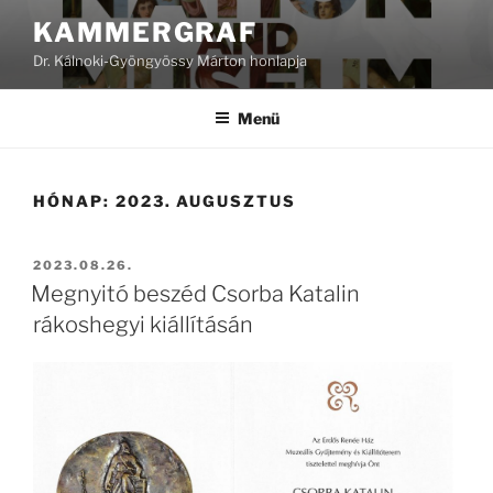
Tartalomhoz
KAMMERGRAF
Dr. Kálnoki-Gyöngyössy Márton honlapja
Menü
HÓNAP:
2023. AUGUSZTUS
BEKÜLDVE:
2023.08.26.
Megnyitó beszéd Csorba Katalin
rákoshegyi kiállításán