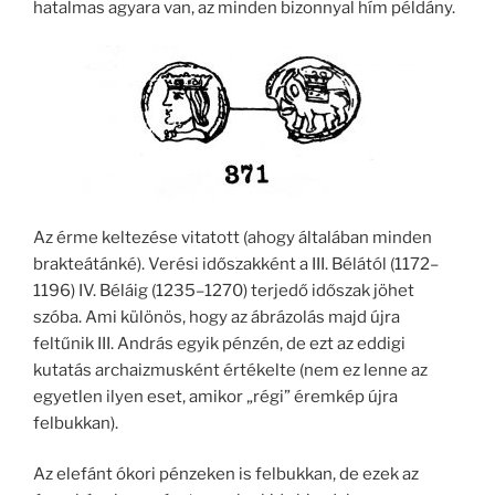
hatalmas agyara van, az minden bizonnyal hím példány.
Az érme keltezése vitatott (ahogy általában minden
brakteátánké). Verési időszakként a III. Bélától (1172–
1196) IV. Béláig (1235–1270) terjedő időszak jöhet
szóba. Ami különös, hogy az ábrázolás majd újra
feltűnik III. András egyik pénzén, de ezt az eddigi
kutatás archaizmusként értékelte (nem ez lenne az
egyetlen ilyen eset, amikor „régi” éremkép újra
felbukkan).
Az elefánt ókori pénzeken is felbukkan, de ezek az