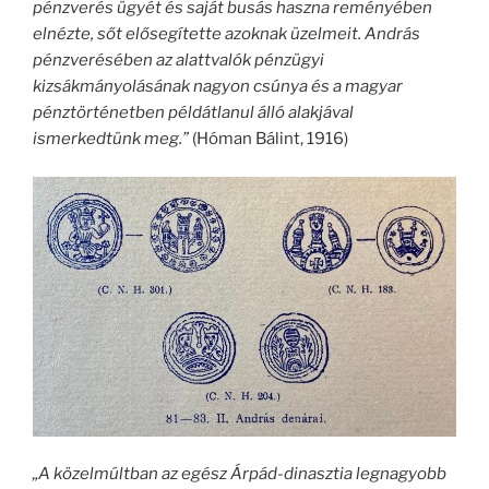
pénzverés ügyét és saját busás haszna reményében
elnézte, sőt elősegítette azoknak üzelmeit. András
pénzverésében az alattvalók pénzügyi
kizsákmányolásának nagyon csúnya és a magyar
pénztörténetben példátlanul álló alakjával
ismerkedtünk meg.”
(Hóman Bálint, 1916)
„A közelmúltban az egész Árpád-dinasztia legnagyobb