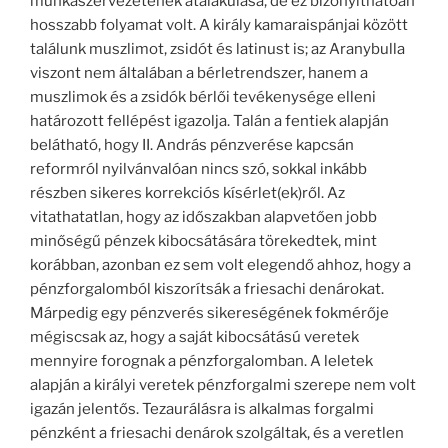
munkaszervezetének átalakulása, de ez bizonyíthatóan
hosszabb folyamat volt. A király kamaraispánjai között
találunk muszlimot, zsidót és latinust is; az Aranybulla
viszont nem általában a bérletrendszer, hanem a
muszlimok és a zsidók bérlői tevékenysége elleni
határozott fellépést igazolja. Talán a fentiek alapján
belátható, hogy II. András pénzverése kapcsán
reformról nyilvánvalóan nincs szó, sokkal inkább
részben sikeres korrekciós kísérlet(ek)ről. Az
vitathatatlan, hogy az időszakban alapvetően jobb
minőségű pénzek kibocsátására törekedtek, mint
korábban, azonban ez sem volt elegendő ahhoz, hogy a
pénzforgalomból kiszorítsák a friesachi denárokat.
Márpedig egy pénzverés sikereségének fokmérője
mégiscsak az, hogy a saját kibocsátású veretek
mennyire forognak a pénzforgalomban. A leletek
alapján a királyi veretek pénzforgalmi szerepe nem volt
igazán jelentős. Tezaurálásra is alkalmas forgalmi
pénzként a friesachi denárok szolgáltak, és a veretlen