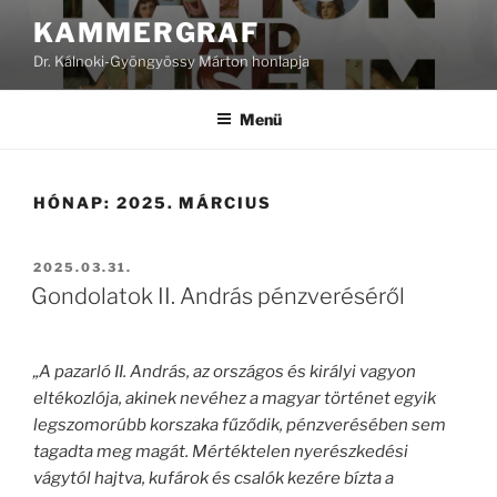
Tartalomhoz
KAMMERGRAF
Dr. Kálnoki-Gyöngyössy Márton honlapja
Menü
HÓNAP:
2025. MÁRCIUS
BEKÜLDVE:
2025.03.31.
Gondolatok II. András pénzveréséről
„A pazarló II. András, az országos és királyi vagyon
eltékozlója, akinek nevéhez a magyar történet egyik
legszomorúbb korszaka fűződik, pénzverésében sem
tagadta meg magát. Mértéktelen nyerészkedési
vágytól hajtva, kufárok és csalók kezére bízta a