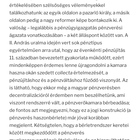
értékelésében szélsőséges véleményekkel
találkozhatunk: az egyik oldalon a pazarló király, a másik
oldalon pedig a nagy reformer képe bontakozik ki. A
valóság – legalábbis a pénzügyigazgatás pénzverési
ágazata vonatkozásában – a két álláspont között van. A
II. András uralma idején vert sok pénztípus
egyértelműen arra utal, hogy az évenkénti pénzújítás
11. században bevezetett gyakorlata működött, ezért
mindenképpen érdemes lenne újragondolni a kamara
haszna okán szedett
collecta
értelmezését, a
pénzújításhoz és a pénzváltáshoz fűződő viszonyát. Az
is látható, hogy ekkor még a magyar pénzverésben
decentralizációról érdemben nem beszélhetünk, ami
viszont rendszerré vált, a pénzverőkamara bérbeadása;
de fontos azt megjegyezni, hogy ez a jogi konstrukció (a
pénzverés haszonbérlete) már jóval korábban
megjelent. Kétségtelen, hogy a bérletrendszer keretei
között megkezdődött a pénzverés