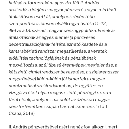
hatású reformereként aposztrofált II. András
uralkodása idején a magyar pénzverés olyan mértékű
átalakításon esett át, amelynek révén több
szempontból is élesen elválik egymástól a 11–12.,
illetve a 13. századi magyar pénzügypolitika. Ennek az
átalakításnak az egyes elemei (a pénzverés
decentralizációjának feltételezhető kezdete és a
kamarabérleti rendszer megszületése, a veretek
előállítási technológiájának és pénzlábának
megváltozása, az új típusú éremképek megjelenése, a
kétszintű címletrendszer bevezetése, a sziglarendszer
megszűnése) külön-külön jól ismertek a magyar
numizmatikai szakirodalomban, de együttesen
vizsgálva őket olyan magas szintű pénzügyi reform
tárul elénk, amelyhez hasonlót a középkori magyar
pénztörténetben csupán hármat ismerünk.”
(Tóth
Csaba, 2018)
II. András pénzverésével azért nehéz foglalkozni, mert