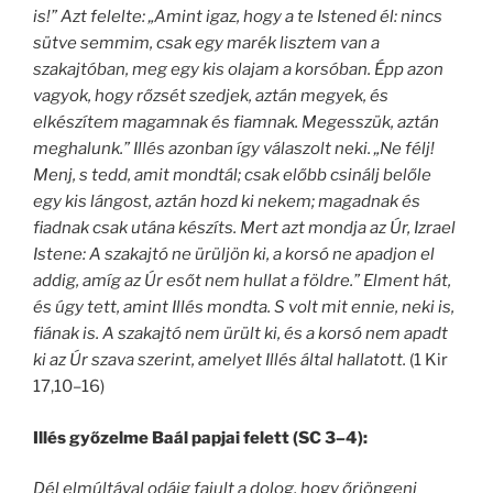
is!” Azt felelte: „Amint igaz, hogy a te Istened él: nincs
sütve semmim, csak egy marék lisztem van a
szakajtóban, meg egy kis olajam a korsóban. Épp azon
vagyok, hogy rőzsét szedjek, aztán megyek, és
elkészítem magamnak és fiamnak. Megesszük, aztán
meghalunk.” Illés azonban így válaszolt neki. „Ne félj!
Menj, s tedd, amit mondtál; csak előbb csinálj belőle
egy kis lángost, aztán hozd ki nekem; magadnak és
fiadnak csak utána készíts. Mert azt mondja az Úr, Izrael
Istene: A szakajtó ne ürüljön ki, a korsó ne apadjon el
addig, amíg az Úr esőt nem hullat a földre.” Elment hát,
és úgy tett, amint Illés mondta. S volt mit ennie, neki is,
fiának is. A szakajtó nem ürült ki, és a korsó nem apadt
ki az Úr szava szerint, amelyet Illés által hallatott.
(1 Kir
17,10–16)
Illés győzelme Baál papjai felett (SC 3–4):
Dél elmúltával odáig fajult a dolog, hogy őrjöngeni