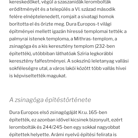
kereskedőket, végül a szaszanidák lerombolták
erődítményét és a település a VI. század második
felére elnéptelenedett, romjait a sivatagi homok
borította el és őrizte meg. Dura Europos-t világi
építményei mellett igazán híressé templomai tették: a
palmyrai istenek temploma, a Mithras-templom, a
zsinagóga és a kis keresztény templom (232-ben
építették), utóbbiban láthatóak Szíria legkorábbi
keresztény falfestményei. A sokszínű leletanyag vallási
sokféleségre utal, a város lakói között több vallás hívei
is képviseltették magukat.
A zsinagóga építéstörténete
Dura Europos első zsinagógáját Kr.u. 165-ben
építették, ez azonban idővel kicsinek bizonyult, ezért
lerombolták és 244/245-ben egy sokkal nagyobbat
építettek helyette. Arámi nyelvű építési felirata is