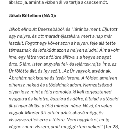
ábrázolja, amint a vízben állva tartja a csecsemőt.
Jákob Bételben (NA 1):
Jákob elindult Beersebából, és Háránba ment. Eljutott
egy helyre, és ott maradt éjszakára, mert a nap már
leszállt. Fogott egy követ azon a helyen, feje alá tette
támasznak, és lefeküdt azon a helyen aludni. Álma volt:
íme, egy létra volt a földre állítva, s a hegye az eget
érte. S lám, Isten angyalai fel- és lejártak rajta. Íme, az
Úr fölötte állt, és így szólt: „Az Úr vagyok, atyádnak,
Ábrahámnak Istene és Izsák Istene. A földet, amelyen
pihensz, neked és utódaidnak adom. Nemzetséged
olyan lesz, mint a föld homokja, ki kell terjesztened
nyugatra és keletre, északra és délre, általad s utódaid
által nyer áldást a föld minden népe. Nézd, én veled
vagyok. Mindenütt oltalmazlak, ahová mégy, és
visszavezetlek erre a földre. Nem hagylak el, amíg
véghez nem viszem, amit megígértem neked.”
(Ter 28,