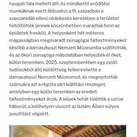
nyugati fala mellett állt, és mindkettő erődítési
munkáknak esett áldozatul: a III. században a
szaszanidák elleni védekezés keretében a területet
feltöltötték (ennek köszönhetően maradtak fenn az
épületek freskói). A helyenként hét méteres
magasságban megmaradt zsinagógai falfestményeket
később a damaszkuszi Nemzeti Múzeumba szállították,
és az ókori zsinagóga másolatában helyezték el őket,
külön teremben. 2025. szeptemberében egy zsidó
tudósokból álló küldöttség felkereshette a
damaszkuszi Nemzeti Múzeumot, és megnyitották
számukra azt a régóta zárt kiállítási részleget,
amelyben egy külön teremben az eredeti
falfestményeket őrzik. A képek tehát túlélték a szíriai
háborút, a lelőhelyen viszont az Iszlám Állam súlyos
pusztítást végzett.