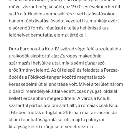
műve, viszont még később, az 1970-es években került
sajtó alá. Hopkins nemcsak részt vett az ásatásokon,
hanem több ásatási évadot vezetett is, munkája ezért
elsőrendű forrás, ráadásul a teljes hellénisztikus
lelőhelyet bemutatja, elemzi, értékeli.
Dura Europos-t a Kr.e. IV. század vége felé a szeleukida
uralkodók alapították (az
Europos
makedóniai
származási helyükre utal, míg a sémi
dur(a)
szó
erődítményt jelent). Az új település feladata a Perzsa-
öböl és a Földközi-tenger közötti meghatározó
kereskedelmi út ellenőrzése volt. Mivel a terület három
oldalról meredélyek által védett, csak nyugati oldalát
kellett erősebben megerődíteni. A város a Kr.e. III.
századtól pártus uralom alatt állt, a rómaiak csak Kr.u.
165-ben tudták elfoglalni. 256-ban már a szaszanida
állam fennhatósága alá került, majd a palmyrai
királyság keleti erődjeként védelmezte a