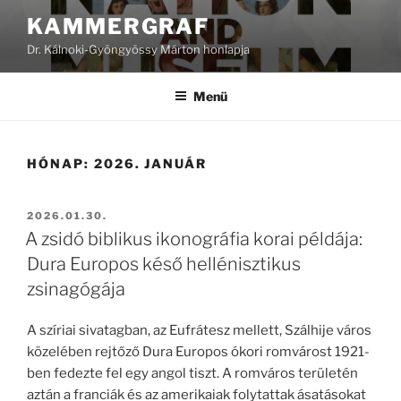
Tartalomhoz
KAMMERGRAF
Dr. Kálnoki-Gyöngyössy Márton honlapja
Menü
HÓNAP:
2026. JANUÁR
BEKÜLDVE:
2026.01.30.
A zsidó biblikus ikonográfia korai példája:
Dura Europos késő hellénisztikus
zsinagógája
A szíriai sivatagban, az Eufrátesz mellett, Szálhije város
közelében rejtőző Dura Europos ókori romvárost 1921-
ben fedezte fel egy angol tiszt. A romváros területén
aztán a franciák és az amerikaiak folytattak ásatásokat