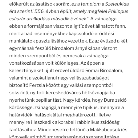
előkerült az ásatások során:
„ez a templom a Szeleukida
éra szerinti 556. évben épült, amely megfelel Philippus
császár uralkodása második évének”
. A zsinagóga
ebben a formájában viszont alig tíz évet állhatott fenn,
mert a hadi eseményekhez kapcsolódó erődítési
munkálatok pusztulásához vezettek. Ez az évtized a két
egymásnak feszülő birodalom árnyékában viszont
minden szempontból és nemcsak a zsinagóga
vonatkozásában volt különleges. Az éppen a
keresztényeket újult erővel üldöző Római Birodalom,
valamint a szokatlanul nagy vallásszabadságot
biztosító Perzsia között egy vallási szempontból
sokszínű, nyitott kereskedőváros hétköznapjaiba
nyerhetünk bepillantást. Nagy kérdés, hogy Dura zsidó
közössége, zsinagógája mennyire tipikus, mennyire a
határvidéki hatások által meghatározott, illetve
mennyire illeszkedik a korabeli rabbinikus zsidóság
tanításaihoz. Mindenesetre feltűnő a Makkabeusok (és
könyveik szimbólumrendszerének) szerepeltetése,