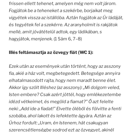
frissen ellett tehenet, amelyen még nem volt járom.
Fogjátok be a teheneket a szekérbe, borjaikat meg
vigyétek vissza az istállóba. Aztán fogjátok az Úr ládáját,
és tegyétek fel a szekérre. Az aranyholmit is rakjátok
mellé, amit jóvátételül adtok, egy ládikában, s
hagyjátok, menjenek.
(1 Sám 6, 7–8)
Illés feltámasztja az özvegy fiát (WC 1):
Ezek után az események után történt, hogy az asszony
fia, akié a ház volt, megbetegedett. Betegsége annyira
elhatalmasodott rajta, hogy nem maradt benne élet.
Akkor így szólt Illéshez (az asszony): „Mi dolgom veled,
Isten embere? Csak azért jöttél, hogy emlékezetembe
idézd vétkeimet, és megöld a fiamat?” Ő azt felelte
neki: „Add ide a fiadat!” Elvette öléből és fölvitte a fenti
szobába, ahol lakott és lefektette ágyára. Aztán az
Úrhoz fordult: „Uram, én Istenem, hát csakugyan
szerencsétlenségbe sodrod ezt az özvegyet, akinél