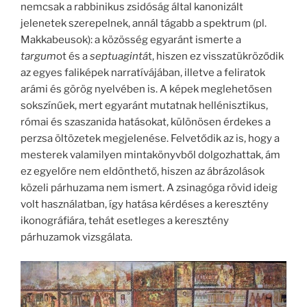
nemcsak a rabbinikus zsidóság által kanonizált
jelenetek szerepelnek, annál tágabb a spektrum (pl.
Makkabeusok): a közösség egyaránt ismerte a
targum
ot és a
septuagintá
t, hiszen ez visszatükröződik
az egyes faliképek narratívájában, illetve a feliratok
arámi és görög nyelvében is. A képek meglehetősen
sokszínűek, mert egyaránt mutatnak hellénisztikus,
római és szaszanida hatásokat, különösen érdekes a
perzsa öltözetek megjelenése. Felvetődik az is, hogy a
mesterek valamilyen mintakönyvből dolgozhattak, ám
ez egyelőre nem eldönthető, hiszen az ábrázolások
közeli párhuzama nem ismert. A zsinagóga rövid ideig
volt használatban, így hatása kérdéses a keresztény
ikonográfiára, tehát esetleges a keresztény
párhuzamok vizsgálata.