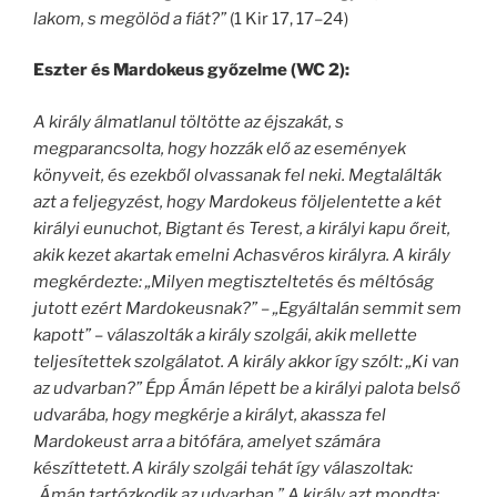
lakom, s megölöd a fiát?”
(1 Kir 17, 17–24)
Eszter és Mardokeus győzelme (WC 2):
A király álmatlanul töltötte az éjszakát, s
megparancsolta, hogy hozzák elő az események
könyveit, és ezekből olvassanak fel neki. Megtalálták
azt a feljegyzést, hogy Mardokeus följelentette a két
királyi eunuchot, Bigtant és Terest, a királyi kapu őreit,
akik kezet akartak emelni Achasvéros királyra. A király
megkérdezte: „Milyen megtiszteltetés és méltóság
jutott ezért Mardokeusnak?” – „Egyáltalán semmit sem
kapott” – válaszolták a király szolgái, akik mellette
teljesítettek szolgálatot. A király akkor így szólt: „Ki van
az udvarban?” Épp Ámán lépett be a királyi palota belső
udvarába, hogy megkérje a királyt, akassza fel
Mardokeust arra a bitófára, amelyet számára
készíttetett.
A király szolgái tehát így válaszoltak:
„Ámán tartózkodik az udvarban.” A király azt mondta: