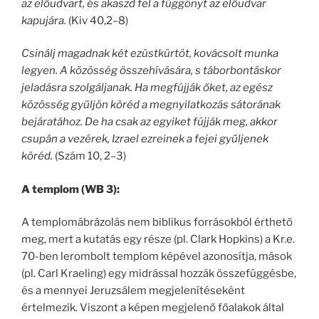
az előudvart, és akaszd fel a függönyt az előudvar
kapujára.
(Kiv 40,2–8)
Csinálj magadnak két ezüstkürtöt, kovácsolt munka
legyen. A közösség összehívására, s táborbontáskor
jeladásra szolgáljanak. Ha megfújják őket, az egész
közösség gyűljön köréd a megnyilatkozás sátorának
bejáratához. De ha csak az egyiket fújják meg, akkor
csupán a vezérek, Izrael ezreinek a fejei gyűljenek
köréd.
(Szám 10, 2–3)
A templom (WB 3):
A templomábrázolás nem biblikus forrásokból érthető
meg, mert a kutatás egy része (pl. Clark Hopkins) a Kr.e.
70-ben lerombolt templom képével azonosítja, mások
(pl. Carl Kraeling) egy midrással hozzák összefüggésbe,
és a mennyei Jeruzsálem megjelenítéseként
értelmezik. Viszont a képen megjelenő főalakok által