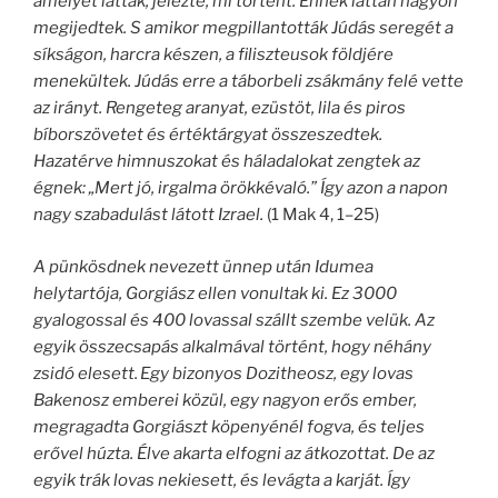
amelyet láttak, jelezte, mi történt. Ennek láttán nagyon
megijedtek. S amikor megpillantották Júdás seregét a
síkságon, harcra készen, a filiszteusok földjére
menekültek. Júdás erre a táborbeli zsákmány felé vette
az irányt. Rengeteg aranyat, ezüstöt, lila és piros
bíborszövetet és értéktárgyat összeszedtek.
Hazatérve himnuszokat és háladalokat zengtek az
égnek: „Mert jó, irgalma örökkévaló.” Így azon a napon
nagy szabadulást látott Izrael.
(1 Mak 4, 1–25)
A pünkösdnek nevezett ünnep után Idumea
helytartója, Gorgiász ellen vonultak ki. Ez 3000
gyalogossal és 400 lovassal szállt szembe velük. Az
egyik összecsapás alkalmával történt, hogy néhány
zsidó elesett.
Egy bizonyos Dozitheosz, egy lovas
Bakenosz emberei közül, egy nagyon erős ember,
megragadta Gorgiászt köpenyénél fogva, és teljes
erővel húzta. Élve akarta elfogni az átkozottat. De az
egyik trák lovas nekiesett, és levágta a karját. Így