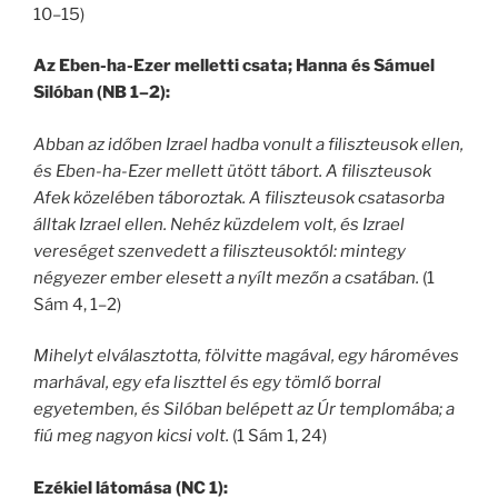
10–15)
Az Eben-ha-Ezer melletti csata; Hanna és Sámuel
Silóban (NB 1–2):
Abban az időben Izrael hadba vonult a filiszteusok ellen,
és Eben-ha-Ezer mellett ütött tábort. A filiszteusok
Afek közelében táboroztak. A filiszteusok csatasorba
álltak Izrael ellen. Nehéz küzdelem volt, és Izrael
vereséget szenvedett a filiszteusoktól: mintegy
négyezer ember elesett a nyílt mezőn a csatában.
(1
Sám 4, 1–2)
Mihelyt elválasztotta, fölvitte magával, egy hároméves
marhával, egy efa liszttel és egy tömlő borral
egyetemben, és Silóban belépett az Úr templomába; a
fiú meg nagyon kicsi volt.
(1 Sám 1, 24)
Ezékiel látomása (NC 1):