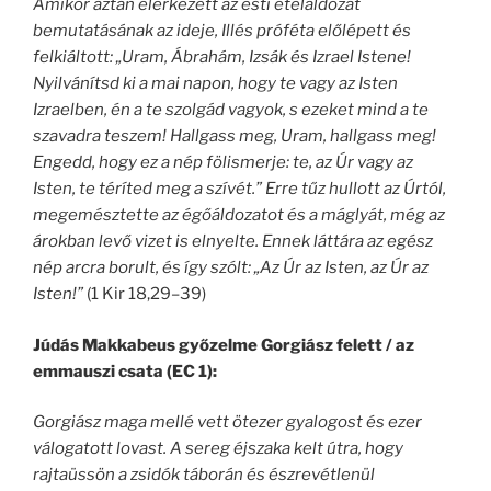
Amikor aztán elérkezett az esti ételáldozat
bemutatásának az ideje, Illés próféta előlépett és
felkiáltott: „Uram, Ábrahám, Izsák és Izrael Istene!
Nyilvánítsd ki a mai napon, hogy te vagy az Isten
Izraelben, én a te szolgád vagyok, s ezeket mind a te
szavadra teszem! Hallgass meg, Uram, hallgass meg!
Engedd, hogy ez a nép fölismerje: te, az Úr vagy az
Isten, te téríted meg a szívét.” Erre tűz hullott az Úrtól,
megemésztette az égőáldozatot és a máglyát, még az
árokban levő vizet is elnyelte. Ennek láttára az egész
nép arcra borult, és így szólt: „Az Úr az Isten, az Úr az
Isten!”
(1 Kir 18,29–39)
Júdás Makkabeus győzelme Gorgiász felett / az
emmauszi csata (EC 1):
Gorgiász maga mellé vett ötezer gyalogost és ezer
válogatott lovast. A sereg éjszaka kelt útra, hogy
rajtaüssön a zsidók táborán és észrevétlenül