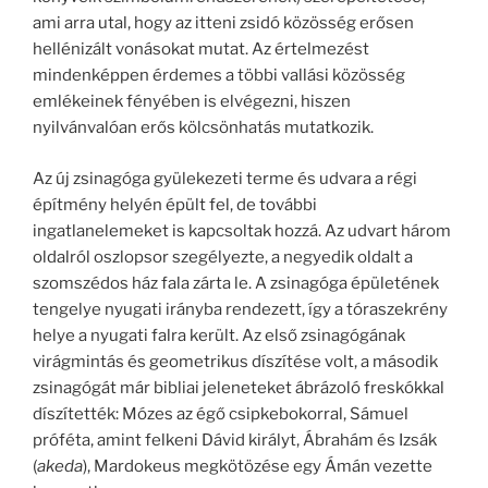
ami arra utal, hogy az itteni zsidó közösség erősen
hellénizált vonásokat mutat. Az értelmezést
mindenképpen érdemes a többi vallási közösség
emlékeinek fényében is elvégezni, hiszen
nyilvánvalóan erős kölcsönhatás mutatkozik.
Az új zsinagóga gyülekezeti terme és udvara a régi
építmény helyén épült fel, de további
ingatlanelemeket is kapcsoltak hozzá. Az udvart három
oldalról oszlopsor szegélyezte, a negyedik oldalt a
szomszédos ház fala zárta le. A zsinagóga épületének
tengelye nyugati irányba rendezett, így a tóraszekrény
helye a nyugati falra került. Az első zsinagógának
virágmintás és geometrikus díszítése volt, a második
zsinagógát már bibliai jeleneteket ábrázoló freskókkal
díszítették: Mózes az égő csipkebokorral, Sámuel
próféta, amint felkeni Dávid királyt, Ábrahám és Izsák
(
akeda
), Mardokeus megkötözése egy Ámán vezette