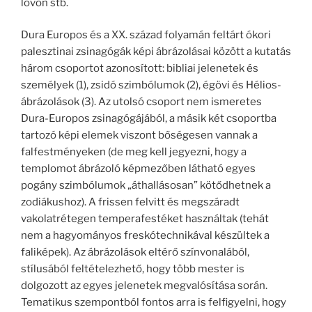
lovon stb.
Dura Europos és a XX. század folyamán feltárt ókori
palesztinai zsinagógák képi ábrázolásai között a kutatás
három csoportot azonosított: bibliai jelenetek és
személyek (1), zsidó szimbólumok (2), égövi és Hélios-
ábrázolások (3). Az utolsó csoport nem ismeretes
Dura-Europos zsinagógájából, a másik két csoportba
tartozó képi elemek viszont bőségesen vannak a
falfestményeken (de meg kell jegyezni, hogy a
templomot ábrázoló képmezőben látható egyes
pogány szimbólumok „áthallásosan” kötődhetnek a
zodiákushoz). A frissen felvitt és megszáradt
vakolatrétegen temperafestéket használtak (tehát
nem a hagyományos freskótechnikával készültek a
faliképek). Az ábrázolások eltérő színvonalából,
stílusából feltételezhető, hogy több mester is
dolgozott az egyes jelenetek megvalósítása során.
Tematikus szempontból fontos arra is felfigyelni, hogy