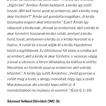
„Jöjjön be!” Amikor Ámán belépett, a király így szólt
hozzá: „Mit kell tenni azzal az emberrel, akit a király meg
akar tisztelni?” Ámán azt gondolta magában: „A király
bizonyára engem akar kitüntetni.” Ezért Ámán így
válaszolt a királynak: „Annak az embernek, akit a király ki
akar tüntetni, hozzanak királyi ruhát, amilyet a király
hord, lovat, amilyenen a király ül, s királyi koronát is a
fejére. A ruhát és a lovat adják át a király fejedelmei
közül a legfőbbnek. Ez öltöztesse föl ebbe a ruhába azt
az embert, akit a király ki akar tüntetni, s vezesse végig
a lovat a városon, a téren áthaladva, és kiáltsa ki előtte:
Nézzétek, ez történik azzal az emberrel, akit a király
kitüntet.” A király így szólt Ámánhoz: „Vedd gyorsan a
ruhát meg a lovat, s ahogy mondtad, tégy úgy a zsidó
Mardokeussal, aki a királyi kapu előtt ül. A
mondottakból ne mulassz el semmit.”
(Eszt 6, 1–10)
Sámuel felkeni Dávidot (WC 3):