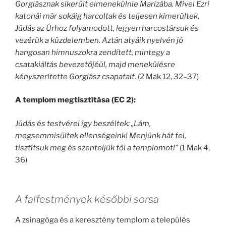
Gorgiásznak sikerült elmenekülnie Marizába. Mivel Ezri
katonái már sokáig harcoltak és teljesen kimerültek,
Júdás az Úrhoz folyamodott, legyen harcostársuk és
vezérük a küzdelemben. Aztán atyáik nyelvén jó
hangosan himnuszokra zendített, mintegy a
csatakiáltás bevezetőjéül, majd menekülésre
kényszerítette Gorgiász csapatait.
(2 Mak 12, 32–37)
A templom megtisztítása (EC 2):
Júdás és testvérei így beszéltek: „Lám,
megsemmisültek ellenségeink! Menjünk hát fel,
tisztítsuk meg és szenteljük föl a templomot!”
(1 Mak 4,
36)
A falfestmények későbbi sorsa
A zsinagóga és a keresztény templom a település