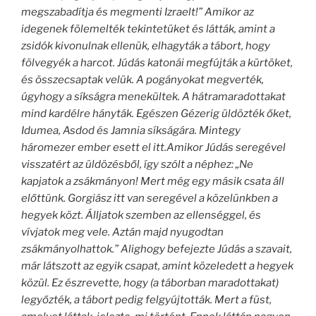
megszabadítja és megmenti Izraelt!” Amikor az
idegenek fölemelték tekintetüket és látták, amint a
zsidók kivonulnak ellenük, elhagyták a tábort, hogy
fölvegyék a harcot. Júdás katonái megfújták a kürtöket,
és összecsaptak velük. A pogányokat megverték,
úgyhogy a síkságra menekültek. A hátramaradottakat
mind kardélre hányták. Egészen Gézerig üldözték őket,
Idumea, Asdod és Jamnia síkságára. Mintegy
háromezer ember esett el itt.Amikor Júdás seregével
visszatért az üldözésből, így szólt a néphez: „Ne
kapjatok a zsákmányon! Mert még egy másik csata áll
előttünk. Gorgiász itt van seregével a közelünkben a
hegyek közt. Álljatok szemben az ellenséggel, és
vívjatok meg vele. Aztán majd nyugodtan
zsákmányolhattok.” Alighogy befejezte Júdás a szavait,
már látszott az egyik csapat, amint közeledett a hegyek
közül. Ez észrevette, hogy (a táborban maradottakat)
legyőzték, a tábort pedig felgyújtották. Mert a füst,