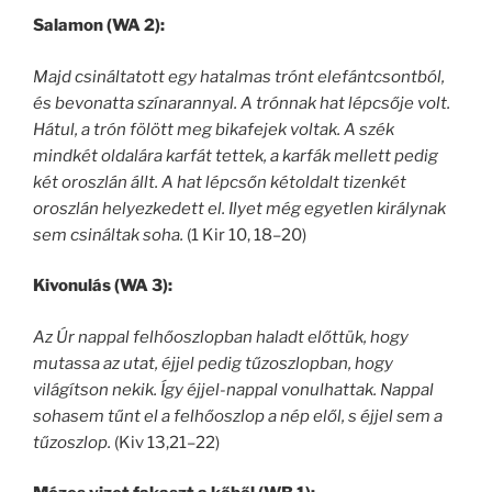
Salamon (WA 2):
Majd csináltatott egy hatalmas trónt elefántcsontból,
és bevonatta színarannyal. A trónnak hat lépcsője volt.
Hátul, a trón fölött meg bikafejek voltak. A szék
mindkét oldalára karfát tettek, a karfák mellett pedig
két oroszlán állt. A hat lépcsőn kétoldalt tizenkét
oroszlán helyezkedett el. Ilyet még egyetlen királynak
sem csináltak soha.
(1 Kir 10, 18–20)
Kivonulás (WA 3):
Az Úr nappal felhőoszlopban haladt előttük, hogy
mutassa az utat, éjjel pedig tűzoszlopban, hogy
világítson nekik. Így éjjel-nappal vonulhattak. Nappal
sohasem tűnt el a felhőoszlop a nép elől, s éjjel sem a
tűzoszlop.
(Kiv 13,21–22)