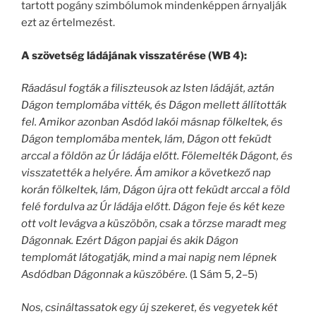
tartott pogány szimbólumok mindenképpen árnyalják
ezt az értelmezést.
A szövetség ládájának visszatérése (WB 4):
Ráadásul fogták a filiszteusok az Isten ládáját, aztán
Dágon templomába vitték, és Dágon mellett állították
fel. Amikor azonban Asdód lakói másnap fölkeltek, és
Dágon templomába mentek, lám, Dágon ott feküdt
arccal a földön az Úr ládája előtt. Fölemelték Dágont, és
visszatették a helyére. Ám amikor a következő nap
korán fölkeltek, lám, Dágon újra ott feküdt arccal a föld
felé fordulva az Úr ládája előtt. Dágon feje és két keze
ott volt levágva a küszöbön, csak a törzse maradt meg
Dágonnak. Ezért Dágon papjai és akik Dágon
templomát látogatják, mind a mai napig nem lépnek
Asdódban Dágonnak a küszöbére.
(1 Sám 5, 2–5)
Nos, csináltassatok egy új szekeret, és vegyetek két