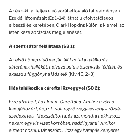
Az északi fal teljes alsó sorát elfoglaló falfestményen
Ezekiél látomásait (Ez 1–14) láthatjuk folytatólagos
elbeszélés keretében, Clark Hopkins külön is kiemeli az
Isten keze ábrázolás megjelenését.
A szent sátor felállítása (SB 1):
Az első hónap első napján állítsd fel a találkozás
sátorának hajlékát, helyezd bele a bizonyság ládáját, és
akaszd a függönyt a láda elé.
(Kiv 40, 2–3)
Illés találkozik a cáreftai özveggyel (SC 2):
Erre útra kelt, és elment Careftába. Amikor a város
kapujához ért, épp ott volt egy özvegyasszony – rőzsét
szedegetett. Megszólította, és azt mondta neki: „Hozz
nekem egy kis vizet korsóban, hadd igyam!” Amikor
elment hozni, utánaszólt: „Hozz egy harapás kenyeret