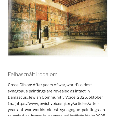
Felhasznált irodalom:
Grace Gilson: After years of war, world’s oldest
synagogue paintings are revealed as intact in
Damascus. Jewish Communitiy Voice, 2025. október
15., (
https://www.jewishvoicesnj.org/articles/after-
years-of-war-worlds-oldest-synagogue-paintings-are-
revealed-as-intact-in-damascus/
) letöltés ideje: 2025.