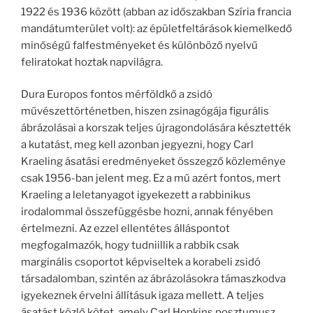
1922 és 1936 között (abban az időszakban Szíria francia
mandátumterület volt): az épületfeltárások kiemelkedő
minőségű falfestményeket és különböző nyelvű
feliratokat hoztak napvilágra.
Dura Europos fontos mérföldkő a zsidó
művészettörténetben, hiszen zsinagógája figurális
ábrázolásai a korszak teljes újragondolására késztették
a kutatást, meg kell azonban jegyezni, hogy Carl
Kraeling ásatási eredményeket összegző közleménye
csak 1956-ban jelent meg. Ez a mű azért fontos, mert
Kraeling a leletanyagot igyekezett a rabbinikus
irodalommal összefüggésbe hozni, annak fényében
értelmezni. Az ezzel ellentétes álláspontot
megfogalmazók, hogy tudniillik a rabbik csak
marginális csoportot képviseltek a korabeli zsidó
társadalomban, szintén az ábrázolásokra támaszkodva
igyekeznek érvelni állításuk igaza mellett. A teljes
ásatást közlő kötet, amely Carl Hopkins posztumusz