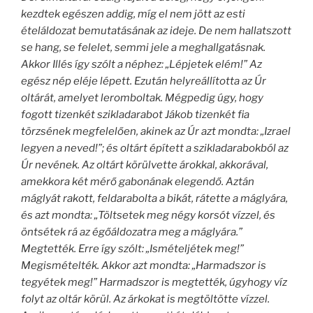
kezdtek egészen addig, míg el nem jött az esti
ételáldozat bemutatásának az ideje. De nem hallatszott
se hang, se felelet, semmi jele a meghallgatásnak.
Akkor Illés így szólt a néphez: „Lépjetek elém!” Az
egész nép eléje lépett. Ezután helyreállította az Úr
oltárát, amelyet leromboltak. Mégpedig úgy, hogy
fogott tizenkét szikladarabot Jákob tizenkét fia
törzsének megfelelően, akinek az Úr azt mondta: „Izrael
legyen a neved!”; és oltárt épített a szikladarabokból az
Úr nevének. Az oltárt körülvette árokkal, akkorával,
amekkora két mérő gabonának elegendő. Aztán
máglyát rakott, feldarabolta a bikát, rátette a máglyára,
és azt mondta: „Töltsetek meg négy korsót vízzel, és
öntsétek rá az égőáldozatra meg a máglyára.”
Megtették. Erre így szólt: „Ismételjétek meg!”
Megismételték. Akkor azt mondta: „Harmadszor is
tegyétek meg!” Harmadszor is megtették, úgyhogy víz
folyt az oltár körül. Az árkokat is megtöltötte vízzel.