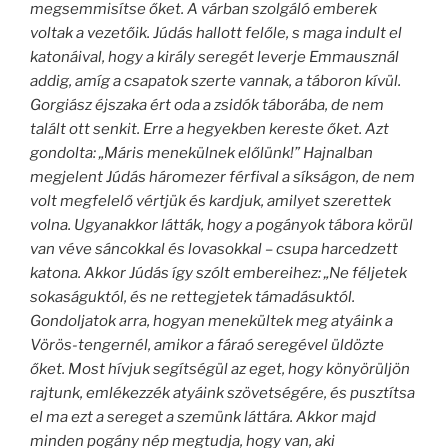
megsemmisítse őket. A várban szolgáló emberek
voltak a vezetőik. Júdás hallott felőle, s maga indult el
katonáival, hogy a király seregét leverje Emmausznál
addig, amíg a csapatok szerte vannak, a táboron kívül.
Gorgiász éjszaka ért oda a zsidók táborába, de nem
talált ott senkit. Erre a hegyekben kereste őket. Azt
gondolta: „Máris menekülnek előlünk!” Hajnalban
megjelent Júdás háromezer férfival a síkságon, de nem
volt megfelelő vértjük és kardjuk, amilyet szerettek
volna. Ugyanakkor látták, hogy a pogányok tábora körül
van véve sáncokkal és lovasokkal – csupa harcedzett
katona. Akkor Júdás így szólt embereihez: „Ne féljetek
sokaságuktól, és ne rettegjetek támadásuktól.
Gondoljatok arra, hogyan menekültek meg atyáink a
Vörös-tengernél, amikor a fáraó seregével üldözte
őket. Most hívjuk segítségül az eget, hogy könyörüljön
rajtunk, emlékezzék atyáink szövetségére, és pusztítsa
el ma ezt a sereget a szemünk láttára. Akkor majd
minden pogány nép megtudja, hogy van, aki