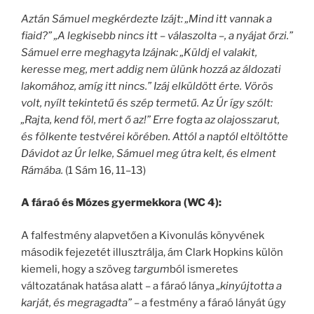
Aztán Sámuel megkérdezte Izájt: „Mind itt vannak a
fiaid?” „A legkisebb nincs itt – válaszolta –, a nyájat őrzi.”
Sámuel erre meghagyta Izájnak: „Küldj el valakit,
keresse meg, mert addig nem ülünk hozzá az áldozati
lakomához, amíg itt nincs.” Izáj elküldött érte. Vörös
volt, nyílt tekintetű és szép termetű. Az Úr így szólt:
„Rajta, kend föl, mert ő az!” Erre fogta az olajosszarut,
és fölkente testvérei körében. Attól a naptól eltöltötte
Dávidot az Úr lelke, Sámuel meg útra kelt, és elment
Rámába.
(1 Sám 16, 11–13)
A fáraó és Mózes gyermekkora (WC 4):
A falfestmény alapvetően a Kivonulás könyvének
második fejezetét illusztrálja, ám Clark Hopkins külön
kiemeli, hogy a szöveg
targum
ból ismeretes
változatának hatása alatt – a fáraó lánya
„kinyújtotta a
karját, és megragadta”
– a festmény a fáraó lányát úgy