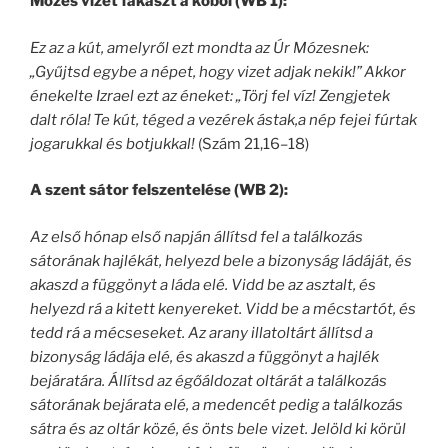
Mózes vizet fakaszt a kőből (WB 1):
Ez az a kút, amelyről ezt mondta az Úr Mózesnek:
„Gyűjtsd egybe a népet, hogy vizet adjak nekik!”
Akkor
énekelte Izrael ezt az éneket: „Törj fel víz! Zengjetek
dalt róla!
Te kút, téged a vezérek ástak,a nép fejei fúrtak
jogarukkal és botjukkal!
(Szám 21,16–18)
A szent sátor felszentelése (WB 2):
Az első hónap első napján állítsd fel a találkozás
sátorának hajlékát, helyezd bele a bizonyság ládáját, és
akaszd a függönyt a láda elé. Vidd be az asztalt, és
helyezd rá a kitett kenyereket. Vidd be a mécstartót, és
tedd rá a mécseseket. Az arany illatoltárt állítsd a
bizonyság ládája elé, és akaszd a függönyt a hajlék
bejáratára. Állítsd az égőáldozat oltárát a találkozás
sátorának bejárata elé, a medencét pedig a találkozás
sátra és az oltár közé, és önts bele vizet. Jelöld ki körül