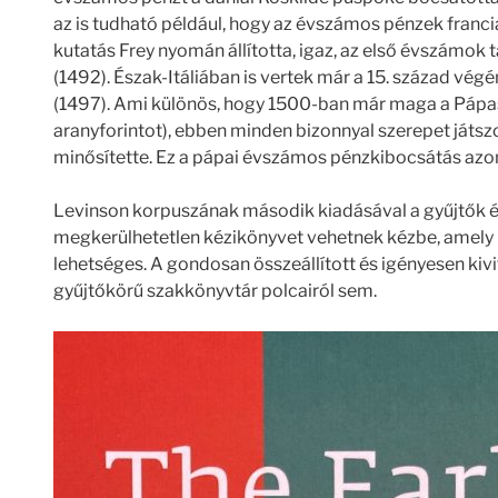
az is tudható például, hogy az évszámos pénzek franci
kutatás Frey nyomán állította, igaz, az első évszámok 
(1492). Észak-Itáliában is vertek már a 15. század vég
(1497). Ami különös, hogy 1500-ban már maga a Pápas
aranyforintot), ebben minden bizonnyal szerepet játszo
minősítette. Ez a pápai évszámos pénzkibocsátás azo
Levinson korpuszának második kiadásával a gyűjtők és
megkerülhetetlen kézikönyvet vehetnek kézbe, amely
lehetséges. A gondosan összeállított és igényesen kiv
gyűjtőkörű szakkönyvtár polcairól sem.