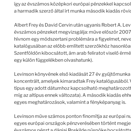
így az évszámos középkori európai pénzekkel kapcso
a harmadik szerző által írt munka második kiadás rövi
Albert Frey és David Cervin után ugyanis Robert A. Le
évszámos pénzeket megvizsgálja: műve először 2007-b
hívnom egy módszertani problémára a figyelmet, nevez
katalógusában az előbb említett szerzőkhöz hasonlóan ő
Szentföldön kibocsátott, ám arab feliratot viselő érm
egy külön függelékben olvashatunk).
Levinson könyvének első kiadását 27 év gyűjtőmunka e
koncentrált, amelyek kimaradtak Frey katalógusából. V
típus egy adott dátumhoz kapcsolható meghatározott n
míg az altípus ennek változata). A második kiadás ehh
egyes meghatározások, valamint a fényképanyag is.
Levinson műve számos ponton finomítja az európai 
egyes európai országok pénzverésében történt megjele
évszámos pénzt a dániai Roskilde püspöke bocsátotta