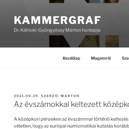
Tartalomhoz
KAMMERGRAF
Dr. Kálnoki-Gyöngyössy Márton honlapja
Kezdőlap
Magamról
Sza
BEKÜLDVE:
2021.09.29.
SZERZŐ:
MÁRTON
Az évszámokkal keltezett középko
A középkori pénzeken az évszámmal történő keltezés v
véletlen, hogy az európai numizmatikai kutatás korá