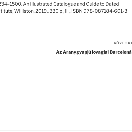
1234–1500. An Illustrated Catalogue and Guide to Dated
itute, Williston, 2019., 330 p., ill., ISBN 978-087184-601-3
KÖVETK
Az Aranygyapjú lovagjai Barcelon