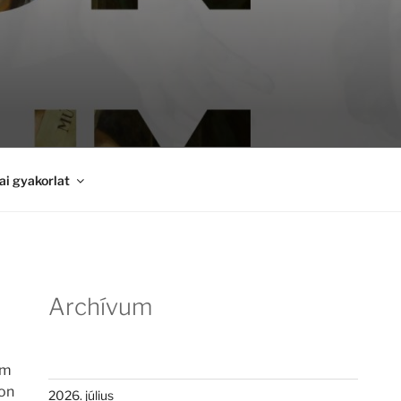
i gyakorlat
Archívum
em
don
2026. július