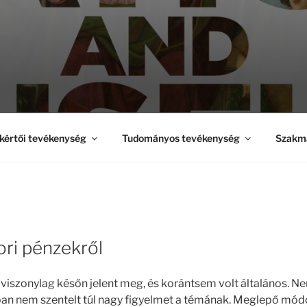
kértői tevékenység
Tudományos tevékenység
Szakma
ri pénzekről
iszonylag későn jelent meg, és korántsem volt általános. N
bban nem szentelt túl nagy figyelmet a témának. Meglepő mó