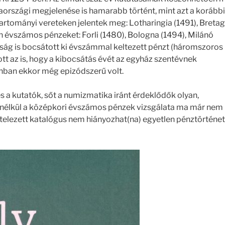
aországi megjelenése is hamarabb történt, mint azt a korábbi
tartományi vereteken jelentek meg: Lotharingia (1491), Breta
én évszámos pénzeket: Forli (1480), Bologna (1494), Milánó
ág is bocsátott ki évszámmal keltezett pénzt (háromszoros
tt az is, hogy a kibocsátás évét az egyház szentévnek
nban ekkor még epizódszerű volt.
 a kutatók, sőt a numizmatika iránt érdeklődők olyan,
 nélkül a középkori évszámos pénzek vizsgálata ma már nem
itelezett katalógus nem hiányozhat(na) egyetlen pénztörténet