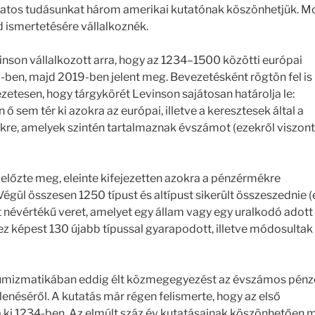
latos tudásunkat három amerikai kutatónak köszönhetjük. M
d ismertetésére vállalkoznék.
vinson vállalkozott arra, hogy az 1234–1500 közötti európai
en, majd 2019-ben jelent meg. Bevezetésként rögtön fel is 
etesen, hogy tárgykörét Levinson sajátosan határolja le:
 sem tér ki azokra az európai, illetve a keresztesek által a
ékre, amelyek szintén tartalmaznak évszámot (ezekről viszont
lőzte meg, eleinte kifejezetten azokra a pénzérmékre
égül összesen 1250 típust és altípust sikerült összeszednie 
évértékű veret, amelyet egy állam vagy egy uralkodó adott 
ez képest 130 újabb típussal gyarapodott, illetve módosultak
numizmatikában eddig élt közmegegyezést az évszámos pénz
néséről. A kutatás már régen felismerte, hogy az első
 ki 1234-ben. Az elmúlt száz év kutatásainak köszönhetően 