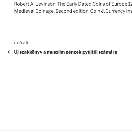
Robert A. Levinson: The Early Dated Coins of Europe 
Medieval Coinage. Second edition. Coin & Currency Inst
Bejegyzés
Korábbi
ELŐZŐ
navigáció
bejegyzés
Új szakkönyv a muszlim pénzek gyűjtői számára