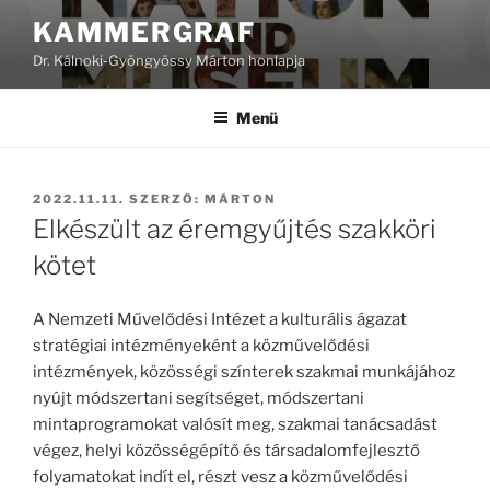
Tartalomhoz
KAMMERGRAF
Dr. Kálnoki-Gyöngyössy Márton honlapja
Menü
BEKÜLDVE:
2022.11.11.
SZERZŐ:
MÁRTON
Elkészült az éremgyűjtés szakköri
kötet
A Nemzeti Művelődési Intézet a kulturális ágazat
stratégiai intézményeként a közművelődési
intézmények, közösségi színterek szakmai munkájához
nyújt módszertani segítséget, módszertani
mintaprogramokat valósít meg, szakmai tanácsadást
végez, helyi közösségépítő és társadalomfejlesztő
folyamatokat indít el, részt vesz a közművelődési