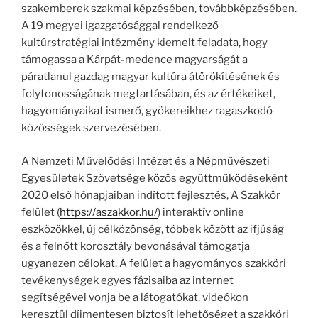
szakemberek szakmai képzésében, továbbképzésében.
A 19 megyei igazgatósággal rendelkező
kultúrstratégiai
intézmény kiemelt feladata, hogy
támogassa a Kárpát-medence magyarságát a
páratlanul gazdag magyar kultúra átörökítésének és
folytonosságának megtartásában, és az értékeiket,
hagyományaikat ismerő, gyökereikhez ragaszkodó
közösségek szervezésében.
A Nemzeti Művelődési Intézet és a Népművészeti
Egyesületek Szövetsége közös együttműködéseként
2020 első hónapjaiban indított fejlesztés, A Szakkör
felület (
https://aszakkor.hu/
) interaktív online
eszközökkel, új célközönség, többek között az ifjúság
és a felnőtt korosztály bevonásával támogatja
ugyanezen célokat. A felület a hagyományos szakköri
tevékenységek egyes fázisaiba az internet
segítségével vonja be a látogatókat, videókon
keresztül díjmentesen biztosít lehetőséget a szakköri