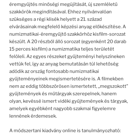
éremgyűjtés minőségi megújítását, új szemléletű
szakkörök megindításával. Ehhez nyilvánvalóan
szükséges a régi klisék helyett a 21. század
elvárásainak megfelelő képzési anyag előkészítése. A
numizmatikai-éremgyűjtő szakkörhöz kisfilm-sorozat
készült. A 20 részből álló sorozat (egyenként 20 darab
15 perces kisfilm) a numizmatika teljes területét
felöleli. Az egyes részeket gyűjteményi helyszíneken
vettük fel, így az anyag bemutatásán túl lehetőség
adódik az ország fontosabb numizmatikai
gyűjteményeinek megismertetésére is. A filmekben
nem az eddig többszörösen ismertetett, „megszokott”
gyűjtemények és műtárgyak szerepelnek, hanem
olyan, kevéssé ismert vidéki gyűjtemények és tárgyak,
amelyek egyébként nagyobb szakmai figyelemre
lennének érdemesek.
A módszertani kiadvány online is tanulmányozható: