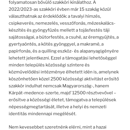
folyamatosan bővülő szakköri kínálathoz. A
2022/2023-as szakköri évben már 15 szakág közül
választhatnak az érdeklődők: a tavalyi hímzés,
csipkeverés, nemezelés, vesszőfonás, mézeskalács-
készítés és gyöngyfűzés mellett a tojásfestés táji
sajátosságai, a bútorfestés, a csuhé, az éremgyűjtés, a
gyertyaöntés, a kötés gyönggyel, a makramé, a
papírfonás, és a quilling eszköz- és alapanyagigényére
lehetett jelentkezni. Ezzel a támogatási lehetőséggel
minden település közösségi színtere és
közművelődési intézménye élhetett idén is, amelynek
köszönhetően közel 2500 közösségi aktivitást erősítő
szakkör indulhat nemcsak Magyarország-, hanem
Kárpát-medence-szerte, majd’ 12500 résztvevővel –
erősítve a közösségi életet, támogatva a települések
népességmegtartását, illetve a helyi és nemzeti
identitás mindennapi megélését.
Nem kevesebbet szeretnénk elérni, mint a hazai