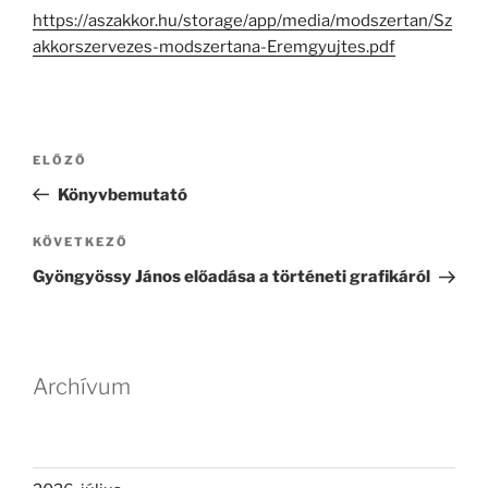
https://aszakkor.hu/storage/app/media/modszertan/Sz
akkorszervezes-modszertana-Eremgyujtes.pdf
Bejegyzés
Korábbi
ELŐZŐ
navigáció
bejegyzés
Könyvbemutató
Következő
KÖVETKEZŐ
bejegyzés
Gyöngyössy János előadása a történeti grafikáról
Archívum