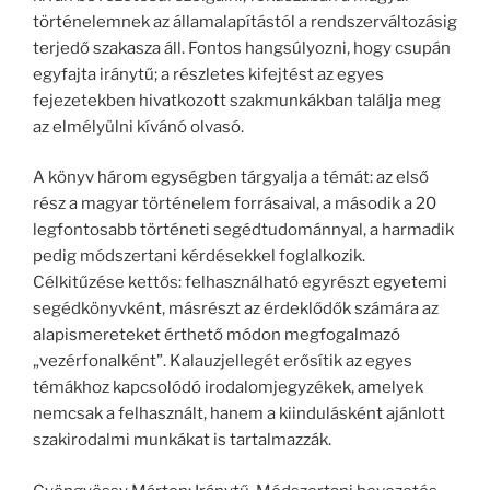
történelemnek az államalapítástól a rendszerváltozásig
terjedő szakasza áll. Fontos hangsúlyozni, hogy csupán
egyfajta iránytű; a részletes kifejtést az egyes
fejezetekben hivatkozott szakmunkákban találja meg
az elmélyülni kívánó olvasó.
A könyv három egységben tárgyalja a témát: az első
rész a magyar történelem forrásaival, a második a 20
legfontosabb történeti segédtudománnyal, a harmadik
pedig módszertani kérdésekkel foglalkozik.
Célkitűzése kettős: felhasználható egyrészt egyetemi
segédkönyvként, másrészt az érdeklődők számára az
alapismereteket érthető módon megfogalmazó
„vezérfonalként”. Kalauzjellegét erősítik az egyes
témákhoz kapcsolódó irodalomjegyzékek, amelyek
nemcsak a felhasznált, hanem a kiindulásként ajánlott
szakirodalmi munkákat is tartalmazzák.