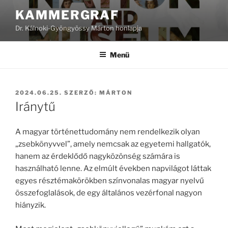
Tartalomhoz
KAMMERGRAF
Dr. Kálnoki-Gyöngyössy Márton honlapja
Menü
BEKÜLDVE:
2024.06.25.
SZERZŐ:
MÁRTON
Iránytű
A magyar történettudomány nem rendelkezik olyan
„zsebkönyvvel”, amely nemcsak az egyetemi hallgatók,
hanem az érdeklődő nagyközönség számára is
használható lenne. Az elmúlt években napvilágot láttak
egyes résztémakörök­ben színvonalas magyar nyelvű
összefoglalások, de egy általános vezérfonal nagyon
hiányzik.