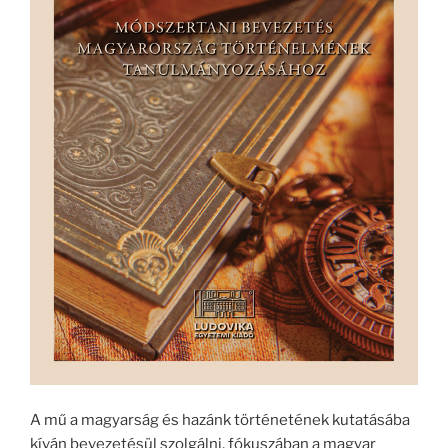
A mű a magyarság és hazánk történetének kutatásába
kíván bevezetésül szolgálni, fókuszában a magyar