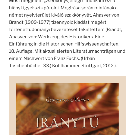
Most megjelent „zsebkönyvjellegű” munkám ezt a
hiányt igyekszik pótolni. Megírása során mintának a
német nyelvterület kiváló szakkönyvét, Ahasver von
Brandt (1909-1977) tizennyolc kiadást megért
történettudományi bevezetését tekintettem (Brandt,
Ahasver, von: Werkzeug des Historikers. Eine
Einführung in die Historischen Hilfswissenschaften.
18. Auflage. Mit aktualisierten Literaturnachträgen und
einem Nachwort von Franz Fuchs. (Urban
Taschenbücher 33.) Kohlhammer, Stuttgart, 2012.).