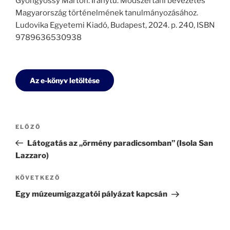
Gyöngyössy Márton: Iránytű. Módszertani bevezetés
Magyarország történelmének tanulmányozásához.
Ludovika Egyetemi Kiadó, Budapest, 2024. p. 240, ISBN
9789636530938
Az e-könyv letöltése
Bejegyzés
Korábbi
ELŐZŐ
navigáció
bejegyzés
Látogatás az „örmény paradicsomban” (Isola San
Lazzaro)
Következő
KÖVETKEZŐ
bejegyzés
Egy múzeumigazgatói pályázat kapcsán