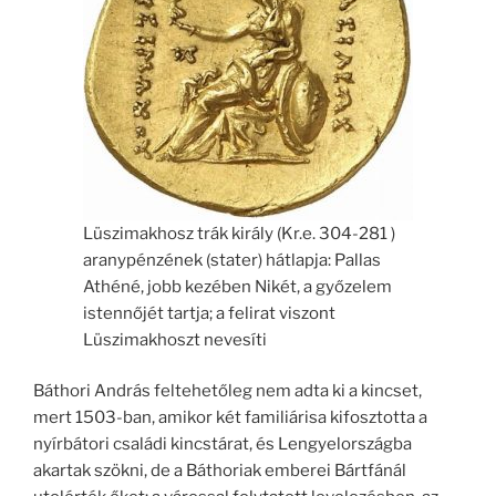
Lüszimakhosz trák király (Kr.e. 304-281 )
aranypénzének (stater) hátlapja: Pallas
Athéné, jobb kezében Nikét, a győzelem
istennőjét tartja; a felirat viszont
Lüszimakhoszt nevesíti
Báthori András feltehetőleg nem adta ki a kincset,
mert 1503-ban, amikor két familiárisa kifosztotta a
nyírbátori családi kincstárat, és Lengyelországba
akartak szökni, de a Báthoriak emberei Bártfánál