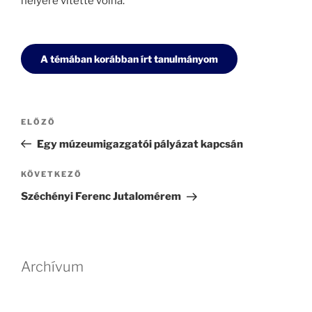
helyére vitette volna.
A témában korábban írt tanulmányom
Bejegyzés
Korábbi
ELŐZŐ
navigáció
bejegyzés
Egy múzeumigazgatói pályázat kapcsán
Következő
KÖVETKEZŐ
bejegyzés
Széchényi Ferenc Jutalomérem
Archívum