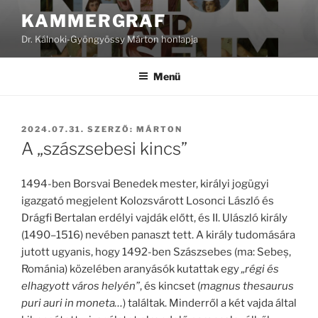
Tartalomhoz
KAMMERGRAF
Dr. Kálnoki-Gyöngyössy Márton honlapja
Menü
BEKÜLDVE:
2024.07.31.
SZERZŐ:
MÁRTON
A „szászsebesi kincs”
1494-ben Borsvai Benedek mester, királyi jogügyi
igazgató megjelent Kolozsvárott Losonci László és
Drágfi Bertalan erdélyi vajdák előtt, és II. Ulászló király
(1490–1516) nevében panaszt tett. A király tudomására
jutott ugyanis, hogy 1492-ben Szászsebes (ma: Sebeș,
Románia) közelében aranyásók kutattak egy
„régi és
elhagyott város helyén”
, és kincset (
magnus thesaurus
puri auri in moneta…
) találtak. Minderről a két vajda által