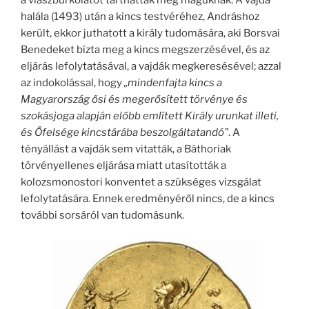
a viaszburkolatot tarthatták meg maguknak. A vajda
halála (1493) után a kincs testvéréhez, Andráshoz
került, ekkor juthatott a király tudomására, aki Borsvai
Benedeket bízta meg a kincs megszerzésével, és az
eljárás lefolytatásával, a vajdák megkeresésével; azzal
az indokolással, hogy
„mindenfajta kincs a
Magyarország ősi és megerősített törvénye és
szokásjoga alapján előbb említett Király urunkat illeti,
és Őfelsége kincstárába beszolgáltatandó”
. A
tényállást a vajdák sem vitatták, a Báthoriak
törvényellenes eljárása miatt utasították a
kolozsmonostori konventet a szükséges vizsgálat
lefolytatására. Ennek eredményéről nincs, de a kincs
további sorsáról van tudomásunk.