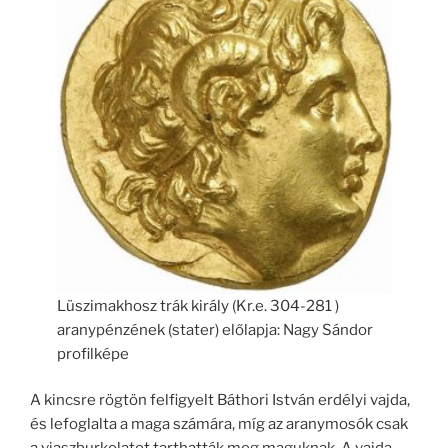
Lüszimakhosz trák király (Kr.e. 304-281 )
aranypénzének (stater) előlapja: Nagy Sándor
profilképe
A kincsre rögtön felfigyelt Báthori István erdélyi vajda,
és lefoglalta a maga számára, míg az aranymosók csak