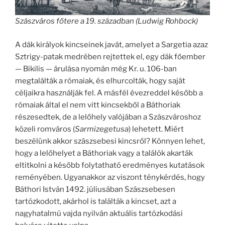
Szászváros főtere a 19. században (Ludwig Rohbock)
A dák királyok kincseinek javát, amelyet a Sargetia azaz
Sztrigy-patak medrében rejtettek el, egy dák főember
— Bikilis — árulása nyomán még Kr. u. 106-ban
megtalálták a rómaiak, és elhurcolták, hogy saját
céljaikra használják fel. A másfél évezreddel később a
rómaiak által el nem vitt kincsekből a Báthoriak
részesedtek, de a lelőhely valójában a Szászvároshoz
közeli romváros (
Sarmizegetusa
) lehetett. Miért
beszélünk akkor szászsebesi kincsről? Könnyen lehet,
hogy a lelőhelyet a Báthoriak vagy a találók akarták
eltitkolni a később folytatható eredményes kutatások
reményében. Ugyanakkor az viszont ténykérdés, hogy
Báthori István 1492. júliusában Szászsebesen
tartózkodott, akárhol is találták a kincset, azt a
nagyhatalmú vajda nyilván aktuális tartózkodási