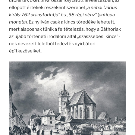
utolérték őket: a várossal folytatott levelezésben, az
ellopott értékek részeként szerepel
„a néhai Dárius
király 762 aranyforintja”
és
„98 régi pénz”
(
antiqua
moneta
). Ez nyilván csak a kincs töredéke lehetett,
mert alaposnak tűnik a feltételezés, hogy a Báthoriak
az újabb történeti irodalom által „szászsebesi kincs”-
nek nevezett leletből fedezték nyírbátori
építkezéseiket.