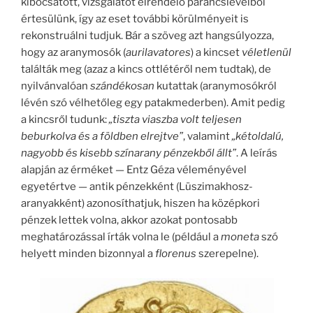
kibocsátott, vizsgálatot elrendelő parancslevélből
értesülünk, így az eset további körülményeit is
rekonstruálni tudjuk. Bár a szöveg azt hangsúlyozza,
hogy az aranymosók (
aurilavatores
) a kincset
véletlenül
találták meg (azaz a kincs ottlétéről nem tudtak), de
nyilvánvalóan
szándékosan
kutattak (aranymosókról
lévén szó vélhetőleg egy patakmederben). Amit pedig
a kincsről tudunk:
„tiszta viaszba volt teljesen
beburkolva és a földben elrejtve”
, valamint
„kétoldalú,
nagyobb és kisebb színarany pénzekből állt”
. A leírás
alapján az érméket — Entz Géza véleményével
egyetértve — antik pénzekként (Lüszimakhosz-
aranyakként) azonosíthatjuk, hiszen ha középkori
pénzek lettek volna, akkor azokat pontosabb
meghatározással írták volna le (például a
moneta
szó
helyett minden bizonnyal a
florenus
szerepelne).