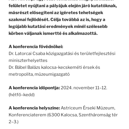
felületet nyújtani a pályájuk elején járó kutatóknak,
másrészt elősegíteni az ígéretes tehetségek
szakmai fejlődését. Célja továbbá az is, hogy a
legújabb kutatási eredmények minél szélesebb
körben váljanak ismertté és alkalmazottá.
A konferencia fővédnökei:
Dr. Latorcai Csaba közigazgatási és területfejlesztési
miniszterhelyettes
Dr. Bábel Balázs kalocsa-kecskeméti érsek és
metropolita, múzeumigazgató
A konferencia időpontja:
2024. november 11–12.
(hétfő–kedd)
A konferencia helyszíne:
Astriceum Érseki Múzeum,
Konferenciaterem (6300 Kalocsa, Szentháromság tér
2–3.)