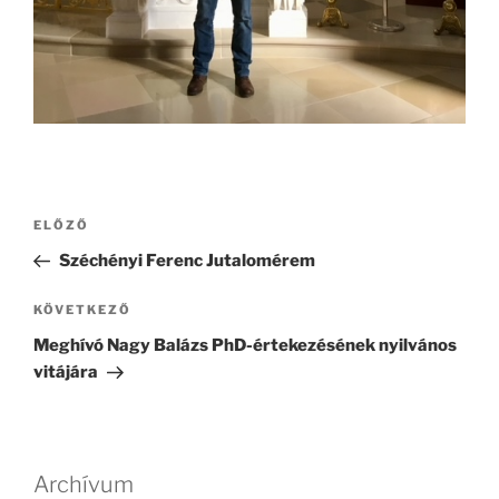
Bejegyzés
Korábbi
ELŐZŐ
navigáció
bejegyzés
Széchényi Ferenc Jutalomérem
Következő
KÖVETKEZŐ
bejegyzés
Meghívó Nagy Balázs PhD-értekezésének nyilvános
vitájára
Archívum