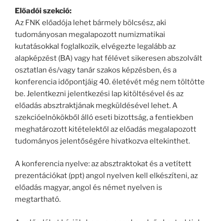
Előadói szekció:
Az FNK előadója lehet bármely bölcsész, aki
tudományosan megalapozott numizmatikai
kutatásokkal foglalkozik, elvégezte legalább az
alapképzést (BA) vagy hat félévet sikeresen abszolvált
osztatlan és/vagy tanár szakos képzésben, és a
konferencia időpontjáig 40. életévét még nem töltötte
be. Jelentkezni jelentkezési lap kitöltésével és az
előadás absztraktjának megküldésével lehet. A
szekcióelnökökből álló eseti bizottság, a fentiekben
meghatározott kitételektől az előadás megalapozott
tudományos jelentőségére hivatkozva eltekinthet.
A konferencia nyelve: az absztraktokat és a vetített
prezentációkat (ppt) angol nyelven kell elkészíteni, az
előadás magyar, angol és német nyelven is
megtartható.