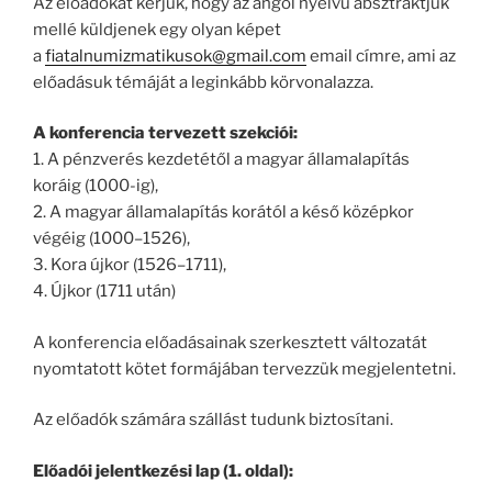
Az előadókat kérjük, hogy az angol nyelvű absztraktjuk
mellé küldjenek egy olyan képet
a
fiatalnumizmatikusok@gmail.com
email címre, ami az
előadásuk témáját a leginkább körvonalazza.
A konferencia tervezett szekciói:
1. A pénzverés kezdetétől a magyar államalapítás
koráig (1000-ig),
2. A magyar államalapítás korától a késő középkor
végéig (1000–1526),
3. Kora újkor (1526–1711),
4. Újkor (1711 után)
A konferencia előadásainak szerkesztett változatát
nyomtatott kötet formájában tervezzük megjelentetni.
Az előadók számára szállást tudunk biztosítani.
Előadói jelentkezési lap (1. oldal):