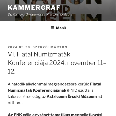
Tartalomhoz
KAMMERGRAF
Dr. Kálnoki-Gyöngyössy Márton honlapja
Menü
BEKÜLDVE:
2024.09.30.
SZERZŐ:
MÁRTON
VI. Fiatal Numizmaták
Konferenciája 2024. november 11–
12.
A hatodik alkalommal megrendezésre kerülő
Fiatal
Numizmaták Konferenciájának
(FNK) ezúttal a
kalocsai érsekség, az
Astriceum Érseki Múzeum
ad
otthont.
Az FNK célja egyrészt tematikus megnyilatkozási