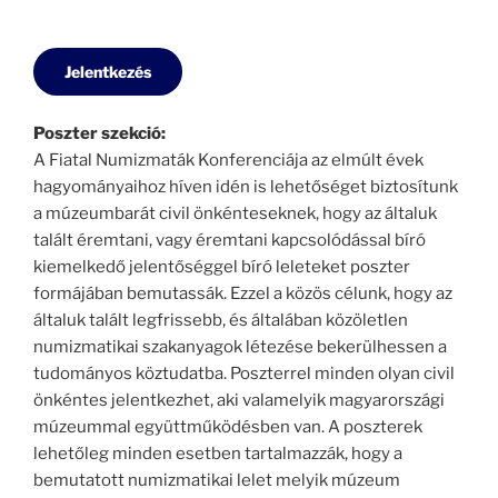
Jelentkezés
Poszter szekció:
A Fiatal Numizmaták Konferenciája az elmúlt évek
hagyományaihoz híven idén is lehetőséget biztosítunk
a múzeumbarát civil önkénteseknek, hogy az általuk
talált éremtani, vagy éremtani kapcsolódással bíró
kiemelkedő jelentőséggel bíró leleteket poszter
formájában bemutassák. Ezzel a közös célunk, hogy az
általuk talált legfrissebb, és általában közöletlen
numizmatikai szakanyagok létezése bekerülhessen a
tudományos köztudatba. Poszterrel minden olyan civil
önkéntes jelentkezhet, aki valamelyik magyarországi
múzeummal együttműködésben van. A poszterek
lehetőleg minden esetben tartalmazzák, hogy a
bemutatott numizmatikai lelet melyik múzeum