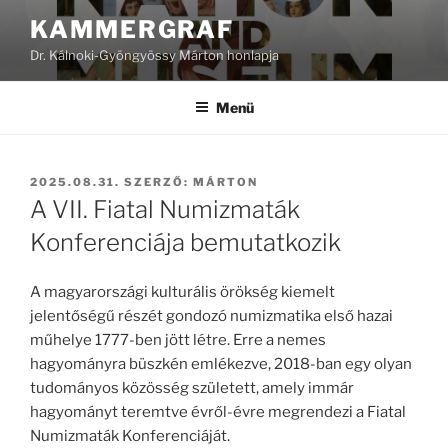
Tartalomhoz
KAMMERGRAF
Dr. Kálnoki-Gyöngyössy Márton honlapja
Menü
BEKÜLDVE:
2025.08.31.
SZERZŐ:
MÁRTON
A VII. Fiatal Numizmaták
Konferenciája bemutatkozik
A magyarországi kulturális örökség kiemelt
jelentőségű részét gondozó numizmatika első hazai
műhelye 1777-ben jött létre. Erre a nemes
hagyományra büszkén emlékezve, 2018-ban egy olyan
tudományos közösség született, amely immár
hagyományt teremtve évről-évre megrendezi a Fiatal
Numizmaták Konferenciáját.