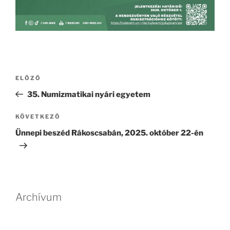
Bejegyzés
Korábbi
ELŐZŐ
navigáció
bejegyzés
35. Numizmatikai nyári egyetem
Következő
KÖVETKEZŐ
bejegyzés
Ünnepi beszéd Rákoscsabán, 2025. október 22-én
Archívum