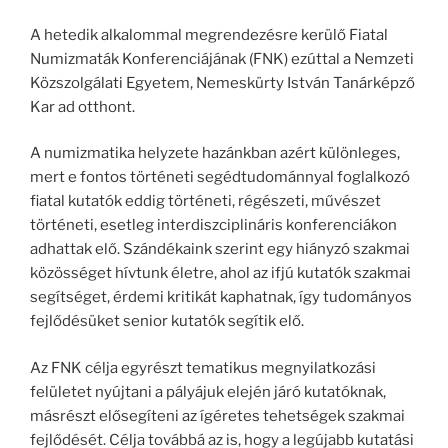
A hetedik alkalommal megrendezésre kerülő Fiatal
Numizmaták Konferenciájának (FNK) ezúttal a Nemzeti
Közszolgálati Egyetem, Nemeskürty István Tanárképző
Kar ad otthont.
A numizmatika helyzete hazánkban azért különleges,
mert e fontos történeti segédtudománnyal foglalkozó
fiatal kutatók eddig történeti, régészeti, művészet
történeti, esetleg interdiszciplináris konferenciákon
adhattak elő. Szándékaink szerint egy hiányzó szakmai
közösséget hívtunk életre, ahol az ifjú kutatók szakmai
segítséget, érdemi kritikát kaphatnak, így tudományos
fejlődésüket senior kutatók segítik elő.
Az FNK célja egyrészt tematikus megnyilatkozási
felületet nyújtani a pályájuk elején járó kutatóknak,
másrészt elősegíteni az ígéretes tehetségek szakmai
fejlődését. Célja továbbá az is, hogy a legújabb kutatási