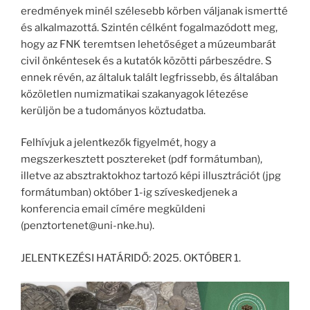
eredmények minél szélesebb körben váljanak ismertté
és alkalmazottá. Szintén célként fogalmazódott meg,
hogy az FNK teremtsen lehetőséget a múzeumbarát
civil önkéntesek és a kutatók közötti párbeszédre. S
ennek révén, az általuk talált legfrissebb, és általában
közöletlen numizmatikai szakanyagok létezése
kerüljön be a tudományos köztudatba.
Felhívjuk a jelentkezők figyelmét, hogy a
megszerkesztett posztereket (pdf formátumban),
illetve az absztraktokhoz tartozó képi illusztrációt (jpg
formátumban) október 1-ig szíveskedjenek a
konferencia email címére megküldeni
(penztortenet@uni-nke.hu).
JELENTKEZÉSI HATÁRIDŐ: 2025. OKTÓBER 1.