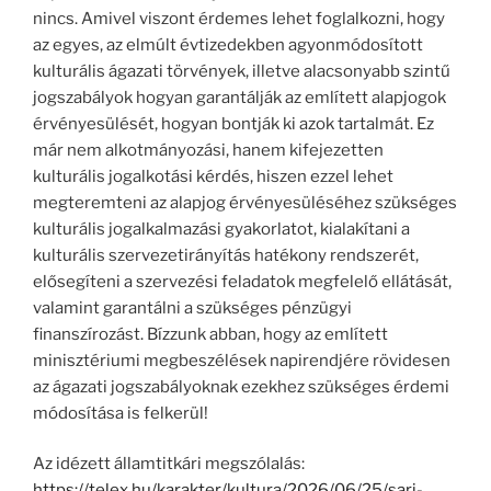
nincs. Amivel viszont érdemes lehet foglalkozni, hogy
az egyes, az elmúlt évtizedekben agyonmódosított
kulturális ágazati törvények, illetve alacsonyabb szintű
jogszabályok hogyan garantálják az említett alapjogok
érvényesülését, hogyan bontják ki azok tartalmát. Ez
már nem alkotmányozási, hanem kifejezetten
kulturális jogalkotási kérdés, hiszen ezzel lehet
megteremteni az alapjog érvényesüléséhez szükséges
kulturális jogalkalmazási gyakorlatot, kialakítani a
kulturális szervezetirányítás hatékony rendszerét,
elősegíteni a szervezési feladatok megfelelő ellátását,
valamint garantálni a szükséges pénzügyi
finanszírozást. Bízzunk abban, hogy az említett
minisztériumi megbeszélések napirendjére rövidesen
az ágazati jogszabályoknak ezekhez szükséges érdemi
módosítása is felkerül!
Az idézett államtitkári megszólalás:
https://telex.hu/karakter/kultura/2026/06/25/sari-