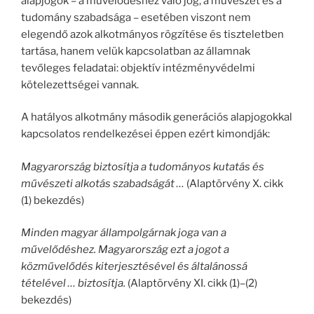
alapjogok – a művelődéshez való jog, a művészet és a
tudomány szabadsága – esetében viszont nem
elegendő azok alkotmányos rögzítése és tiszteletben
tartása, hanem velük kapcsolatban az államnak
tevőleges feladatai: objektív intézményvédelmi
kötelezettségei vannak.
A hatályos alkotmány második generációs alapjogokkal
kapcsolatos rendelkezései éppen ezért kimondják:
Magyarország biztosítja a tudományos kutatás és
művészeti alkotás szabadságát …
(Alaptörvény X. cikk
(1) bekezdés)
Minden magyar állampolgárnak joga van a
művelődéshez. Magyarország ezt a jogot a
közművelődés kiterjesztésével és általánossá
tételével … biztosítja.
(Alaptörvény XI. cikk (1)–(2)
bekezdés)