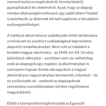
nemzeti kultúra megőrzéséről, fenntartásáról,
gyarapításáról és védelméről. Azzal, hogy az alapjog
minden állampolgárra kiterjed, egy újabb állami feladat
is keletkezik: az államnak elő kell segítenie a társadalmi
esélyegyenlőséget.
A hatályos alkotmányos szabályozás tehát tartalmazza
a művészet és a kultúra szabadságával kapcsolatos
alapvető rendelkezéseket. Nem volt ez másként a
korábbi magyar alkotmány – az 1949. évi XX. törvény
különböző változatai – esetében sem, és vélhetőleg
ezek az alapjogok egy majdani, új alkotmányban is
szerepelni fognak. Ennek oka egyrészt a magyar
alkotmányos hagyományban keresendő, másrészt – és
ez a súlyosabb ok – ezeknek az alapjogoknak
nemzetközi szerződésekben történt rögzítésével
magyarázható.
Ebből a szempontból legfontosabb az Egyesült