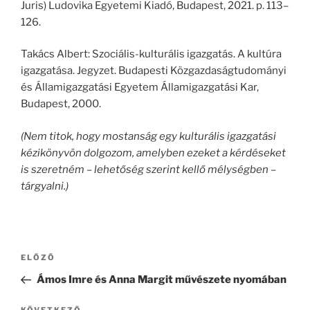
Juris) Ludovika Egyetemi Kiadó, Budapest, 2021. p. 113–
126.
Takács Albert: Szociális-kulturális igazgatás. A kultúra
igazgatása. Jegyzet. Budapesti Közgazdaságtudományi
és Államigazgatási Egyetem Államigazgatási Kar,
Budapest, 2000.
(Nem titok, hogy mostanság egy kulturális igazgatási
kézikönyvön dolgozom, amelyben ezeket a kérdéseket
is szeretném – lehetőség szerint kellő mélységben –
tárgyalni.)
Bejegyzés
Korábbi
ELŐZŐ
navigáció
bejegyzés
Ámos Imre és Anna Margit művészete nyomában
KÖVETKEZŐ