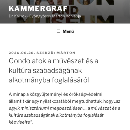
Tartalomhoz
KAMMERGRAF
Dr. Kálnoki-Gyöngyössy Márton honlapja
Menü
BEKÜLDVE:
2026.06.26.
SZERZŐ:
MÁRTON
Gondolatok a művészet és a
kultúra szabadságának
alkotmányba foglalásáról
A minap a közgyűjteményi és örökségvédelmi
államtitkár egy nyilatkozatából megtudhattuk, hogy
„az
egyik minisztériumi megbeszélésen … a művészet és a
kultúra szabadságának alkotmányba foglalását
képviselte”.