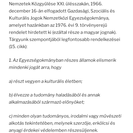
Nemzetek Közgyűlése XXI. ülésszakán, 1966.
december 16-án elfogadott Gazdasági, Szociális és
Kulturális Jogok Nemzetközi Egyezségokmánya,
amelyet hazánkban az 1976. évi 9. törvényerejű
rendelet hirdetett ki (ezáltal része a magyar jognak).
Tárgyunk szempontjából legfontosabb rendelkezései
(15. cikk):
1. Az Egyezségokmányban részes államok elismerik
mindenki jogát arra, hogy
a) részt vegyen a kulturális életben;
b) élvezze a tudomány haladásából és annak
alkalmazásából származó előnyöket;
c) minden olyan tudományos, irodalmi vagy művészeti
alkotás tekintetében, melynek szerzője, erkölcsi és
anyagi érdekei védelemben részesüljenek.