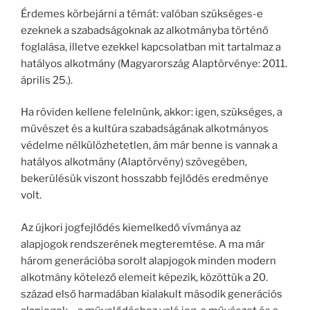
Érdemes körbejárni a témát: valóban szükséges-e
ezeknek a szabadságoknak az alkotmányba történő
foglalása, illetve ezekkel kapcsolatban mit tartalmaz a
hatályos alkotmány (Magyarország Alaptörvénye: 2011.
április 25.).
Ha röviden kellene felelnünk, akkor: igen, szükséges, a
művészet és a kultúra szabadságának alkotmányos
védelme nélkülözhetetlen, ám már benne is vannak a
hatályos alkotmány (Alaptörvény) szövegében,
bekerülésük viszont hosszabb fejlődés eredménye
volt.
Az újkori jogfejlődés kiemelkedő vívmánya az
alapjogok rendszerének megteremtése. A ma már
három generációba sorolt alapjogok minden modern
alkotmány kötelező elemeit képezik, közöttük a 20.
század első harmadában kialakult második generációs