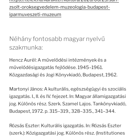
zsolt-oroksegvedelem-muzeologia-budapest-
iparmuveszeti-muzeum
Néhány fontosabb magyar nyelvű
szakmunka:
Hencz Aurél: A művelődési intézmények és a
művelődésigazgatás fejlődése. 1945–1961.
Közgazdasági és Jogi Könyvkiadó, Budapest, 1962.
Martonyi János: A kulturális, egészségügyi és szociális
igazgatás. I., II. és IV. fejezet. In: Magyar államigazgatási
jog. Különös rész. Szerk. Szamel Lajos. Tankönyvkiadó,
Budapest, 1972. p. 315–319., 328–335., 341–344.
Rózsás Eszter: Kulturális igazgatás. In: Rózsás Eszter
(szerk.): Közigazgatási jog. Különös rész. (Institutiones