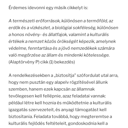
Érdemes idevonni egy másik cikkelyt is:
A természeti erőforrások, különösen a termőföld, az
erdők és a vízkészlet, a biológiai sokféleség, különösen
a honos növény- és állatfajok, valamint a kulturális
értékek a nemzet közös örökségét képezik, amelynek
védelme, fenntartása és a jövő nemzedékek számára
való megőrzése az állam és mindenki kötelessége.
(Alaptörvény P) cikk (1) bekezdés)
A rendelkezésekben a „biztosítja” szófordulat utal arra,
hogy nem pusztán egy alapelv rögzítésével állunk
szemben, hanem ezek kapcsán az államnak
tevőlegesen kell fellépnie, azaz feladatai vannak:
például létre kell hoznia és működtetnie a kulturális
igazgatás szervezeteit, és anyagi támogatást kell
biztosítania. Feladata továbbá, hogy megteremtse a
kulturális fejlődés feltételeit, gondoskodnia kell a